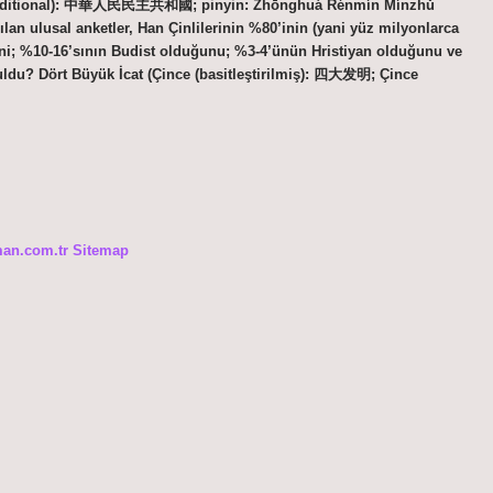
raditional): 中華人民民主共和國; pinyin: Zhōnghuá Rénmín Mínzhǔ
lan ulusal anketler, Han Çinlilerinin %80’inin (yani yüz milyonlarca
iğini; %10-16’sının Budist olduğunu; %3-4’ünün Hristiyan olduğunu ve
uldu? Dört Büyük İcat (Çince (basitleştirilmiş): 四大发明; Çince
man.com.tr
Sitemap