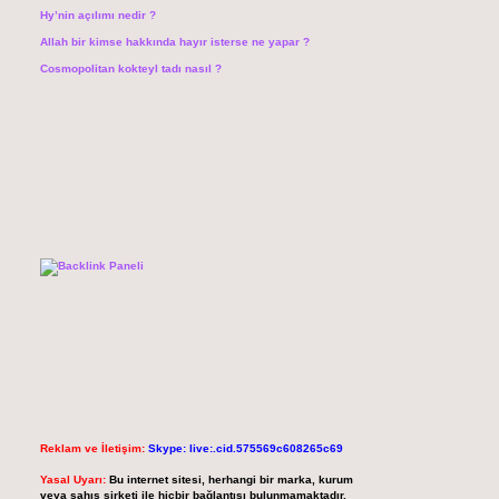
Hy’nin açılımı nedir ?
Allah bir kimse hakkında hayır isterse ne yapar ?
Cosmopolitan kokteyl tadı nasıl ?
Reklam ve İletişim:
Skype: live:.cid.575569c608265c69
Yasal Uyarı:
Bu internet sitesi, herhangi bir marka, kurum
veya şahıs şirketi ile hiçbir bağlantısı bulunmamaktadır.