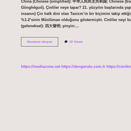
China (Chinese (simplified): 中华人民民主共和国; Chinese (t
Gònghéguó). Çinliler neye tapar? 21. yüzyılın başlarında yapı
insanın) Çin halk dini olan Taoizm’in bir biçimini takip ett
%1-2’sinin Müslüman olduğunu göstermiştir. Cinliler neyi b
(geleneksel): 四大發明; pinyin:…
Çinliler
Devamını okuyun
10 Yorum
Kendilerine
Ne
Diyor
https://mediazone.net
https://dengerulo.com.tr
https://cevik