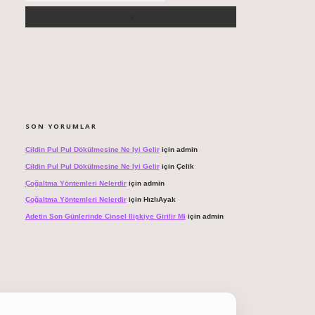
SON YORUMLAR
Cildin Pul Pul Dökülmesine Ne Iyi Gelir
için
admin
Cildin Pul Pul Dökülmesine Ne Iyi Gelir
için
Çelik
Çoğaltma Yöntemleri Nelerdir
için
admin
Çoğaltma Yöntemleri Nelerdir
için
HızlıAyak
Adetin Son Günlerinde Cinsel Ilişkiye Girilir Mi
için
admin