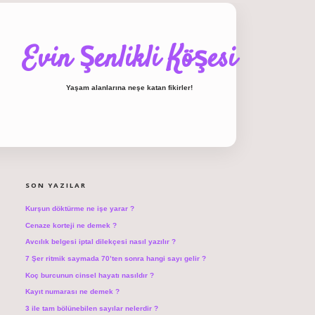
Evin Şenlikli Köşesi
Yaşam alanlarına neşe katan fikirler!
SIDEBAR
hiltonbet giriş
SON YAZILAR
Kurşun döktürme ne işe yarar ?
Cenaze korteji ne demek ?
Avcılık belgesi iptal dilekçesi nasıl yazılır ?
7 Şer ritmik saymada 70’ten sonra hangi sayı gelir ?
Koç burcunun cinsel hayatı nasıldır ?
Kayıt numarası ne demek ?
3 ile tam bölünebilen sayılar nelerdir ?