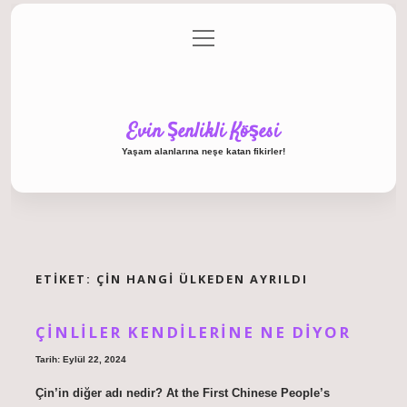
menüyü
Anasayfa
Gizlilik Politikası
Yasal Uyarı
aç
Hakkımızda
Evin Şenlikli Köşesi
Yaşam alanlarına neşe katan fikirler!
ETIKET:
ÇIN HANGI ÜLKEDEN AYRILDI
ÇINLILER KENDILERINE NE DIYOR
Tarih: Eylül 22, 2024
Çin’in diğer adı nedir? At the First Chinese People’s