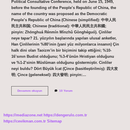
Political Consultative Conference, held on June 15, 1949,
before the founding of the People’s Republic of China, the
name of the country was proposed as the Democratic
People’s Republic of China (Chinese (simplified): 中华人民
民主共和国; Chinese (traditional): 中華人民民主共和國;
pinyin: Zhōnghuá Rénmín Mínzhǔ Gònghéguó). Çinliler
neye tapar? 21. yüzyılın başlarında yapılan ulusal anketler,
Han Çinlilerinin %80’inin (yani yüz milyonlarca insanın) Çin
halk dini olan Taoizm’in bir biçimini takip ettiğini; %10-
16’sının Budist olduğunu; %3-4’ünün Hristiyan olduğunu
ve %1-2’sinin Müslüman olduğunu göstermiştir. Cinliler
neyi buldu? Dört Büyük İcat (Çince (basitleştirilmiş): 四大发
明; Çince (geleneksel): 四大發明; pinyin:…
Çinliler
Devamını okuyun
10 Yorum
Kendilerine
Ne
Diyor
https://mediazone.net
https://dengerulo.com.tr
https://cevikman.com.tr
Sitemap