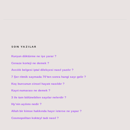
SIDEBAR
SON YAZILAR
Kurşun döktürme ne işe yarar ?
Cenaze korteji ne demek ?
Avcılık belgesi iptal dilekçesi nasıl yazılır ?
7 Şer ritmik saymada 70’ten sonra hangi sayı gelir ?
Koç burcunun cinsel hayatı nasıldır ?
Kayıt numarası ne demek ?
3 ile tam bölünebilen sayılar nelerdir ?
Hy’nin açılımı nedir ?
Allah bir kimse hakkında hayır isterse ne yapar ?
Cosmopolitan kokteyl tadı nasıl ?