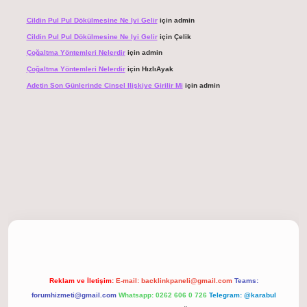
Cildin Pul Pul Dökülmesine Ne Iyi Gelir
için
admin
Cildin Pul Pul Dökülmesine Ne Iyi Gelir
için
Çelik
Çoğaltma Yöntemleri Nelerdir
için
admin
Çoğaltma Yöntemleri Nelerdir
için
HızlıAyak
Adetin Son Günlerinde Cinsel Ilişkiye Girilir Mi
için
admin
giriş
Reklam ve İletişim:
E-mail:
backlinkpaneli@gmail.com
Teams:
forumhizmeti@gmail.com
Whatsapp: 0262 606 0 726
Telegram: @karabul