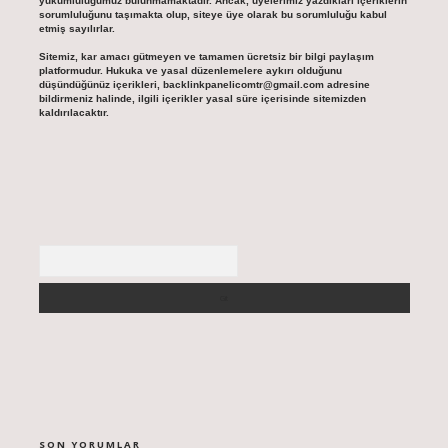
yükümlülüğümüz bulunmamaktadır. Ancak, üyelerimiz yazdıkları içeriklerin
sorumluluğunu taşımakta olup, siteye üye olarak bu sorumluluğu kabul
etmiş sayılırlar.
Sitemiz, kar amacı gütmeyen ve tamamen ücretsiz bir bilgi paylaşım
platformudur. Hukuka ve yasal düzenlemelere aykırı olduğunu
düşündüğünüz içerikleri,
backlinkpanelicomtr@gmail.com
adresine
bildirmeniz halinde, ilgili içerikler yasal süre içerisinde sitemizden
kaldırılacaktır.
Arama
SON YORUMLAR