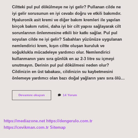
Ciltteki pul pul dökülmeye ne iyi gelir? Pullanan cilde ne
iyi gelir sorusunun en iyi cevabı doğru ve etkili bakımdır.
Hyaluronik asit kremi ve diğer bakım kremleri ile yapılan
birçok bakım rutini, daha iyi bir cilt yapısı sağlayarak cilt
sorunlarının önlenmesine etkili bir katkı sağlar. Pul pul
soyulan cilde ne iyi gelir? Sabahları yüzünüze uygulanan
nemlendirici krem, kışın ciltte oluşan kuruluk ve
soğuklukla mücadeleye yardımcı olur. Nemlendirici
kullanmanın yanı sıra günlük en az 2-3 litre su içmeyi
unutmayın. Derinin pul pul dökülmesi neden olur?
Cildinizin en üst tabakası, cildinizin su kaybetmesini
önlemeye yardımcı olan bazı doğal yağların yanı sıra ölü…
Cildin
Devamını okuyun
14 Yorum
Pul
Pul
Dökülmesine
Ne
Iyi
https://mediazone.net
https://dengerulo.com.tr
Gelir
https://cevikman.com.tr
Sitemap