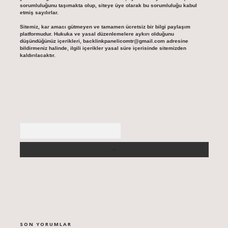
sorumluluğunu taşımakta olup, siteye üye olarak bu sorumluluğu kabul
etmiş sayılırlar.
Sitemiz, kar amacı gütmeyen ve tamamen ücretsiz bir bilgi paylaşım
platformudur. Hukuka ve yasal düzenlemelere aykırı olduğunu
düşündüğünüz içerikleri,
backlinkpanelicomtr@gmail.com
adresine
bildirmeniz halinde, ilgili içerikler yasal süre içerisinde sitemizden
kaldırılacaktır.
Arama
SON YORUMLAR