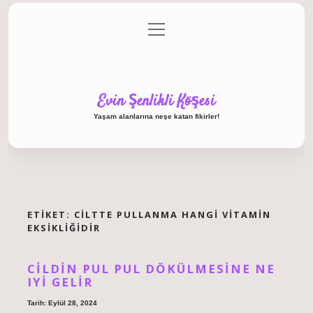
menüyü
Anasayfa
Gizlilik Politikası
Yasal Uyarı
aç
Hakkımızda
Evin Şenlikli Köşesi
Yaşam alanlarına neşe katan fikirler!
ETIKET:
CILTTE PULLANMA HANGI VITAMIN
EKSIKLIĞIDIR
CILDIN PUL PUL DÖKÜLMESINE NE
IYI GELIR
Tarih: Eylül 28, 2024