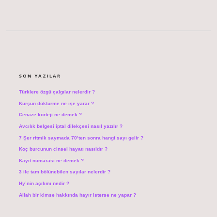
SIDEBAR
SON YAZILAR
Türklere özgü çalgılar nelerdir ?
Kurşun döktürme ne işe yarar ?
Cenaze korteji ne demek ?
Avcılık belgesi iptal dilekçesi nasıl yazılır ?
7 Şer ritmik saymada 70’ten sonra hangi sayı gelir ?
Koç burcunun cinsel hayatı nasıldır ?
Kayıt numarası ne demek ?
3 ile tam bölünebilen sayılar nelerdir ?
Hy’nin açılımı nedir ?
Allah bir kimse hakkında hayır isterse ne yapar ?