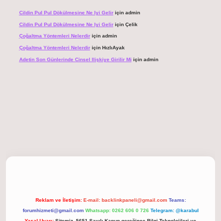
Cildin Pul Pul Dökülmesine Ne Iyi Gelir
için
admin
Cildin Pul Pul Dökülmesine Ne Iyi Gelir
için
Çelik
Çoğaltma Yöntemleri Nelerdir
için
admin
Çoğaltma Yöntemleri Nelerdir
için
HızlıAyak
Adetin Son Günlerinde Cinsel Ilişkiye Girilir Mi
için
admin
giriş
Reklam ve İletişim:
E-mail:
backlinkpaneli@gmail.com
Teams:
forumhizmeti@gmail.com
Whatsapp: 0262 606 0 726
Telegram: @karabul
Yasal Uyarı:
Sitemiz, 5651 Sayılı Kanun gereğince Bilgi Teknolojileri ve