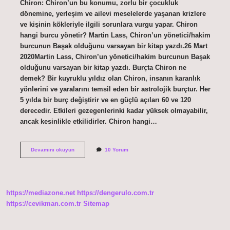
Chiron: Chiron’un bu konumu, zorlu bir çocukluk
dönemine, yerleşim ve ailevi meselelerde yaşanan krizlere
ve kişinin kökleriyle ilgili sorunlara vurgu yapar. Chiron
hangi burcu yönetir? Martin Lass, Chiron’un yönetici/hakim
burcunun Başak olduğunu varsayan bir kitap yazdı.26 Mart
2020Martin Lass, Chiron’un yönetici/hakim burcunun Başak
olduğunu varsayan bir kitap yazdı. Burçta Chiron ne
demek? Bir kuyruklu yıldız olan Chiron, insanın karanlık
yönlerini ve yaralarını temsil eden bir astrolojik burçtur. Her
5 yılda bir burç değiştirir ve en güçlü açıları 60 ve 120
derecedir. Etkileri gezegenlerinki kadar yüksek olmayabilir,
ancak kesinlikle etkilidirler. Chiron hangi…
Chiron
Devamını okuyun
10 Yorum
Hangi
Burçta
Zararlı
https://mediazone.net
https://dengerulo.com.tr
https://cevikman.com.tr
Sitemap