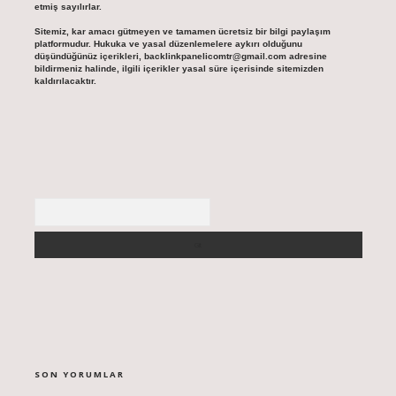
etmiş sayılırlar.
Sitemiz, kar amacı gütmeyen ve tamamen ücretsiz bir bilgi paylaşım
platformudur. Hukuka ve yasal düzenlemelere aykırı olduğunu
düşündüğünüz içerikleri,
backlinkpanelicomtr@gmail.com
adresine
bildirmeniz halinde, ilgili içerikler yasal süre içerisinde sitemizden
kaldırılacaktır.
Arama
SON YORUMLAR