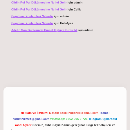
Cildin Pul Pul Dökülmesine Ne Iyi Gelir
için
admin
Cildin Pul Pul Dökülmesine Ne Iyi Gelir
için
Çelik
Çoğaltma Yöntemleri Nelerdir
için
admin
Çoğaltma Yöntemleri Nelerdir
için
HızlıAyak
Adetin Son Günlerinde Cinsel Ilişkiye Girilir Mi
için
admin
giriş
Reklam ve İletişim:
E-mail:
backlinkpaneli@gmail.com
Teams:
forumhizmeti@gmail.com
Whatsapp: 0262 606 0 726
Telegram: @karabul
Yasal Uyarı:
Sitemiz, 5651 Sayılı Kanun gereğince Bilgi Teknolojileri ve