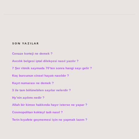
SIDEBAR
SON YAZILAR
Cenaze korteji ne demek ?
Avcılık belgesi iptal dilekçesi nasıl yazılır ?
7 Şer ritmik saymada 70’ten sonra hangi sayı gelir ?
Koç burcunun cinsel hayatı nasıldır ?
Kayıt numarası ne demek ?
3 ile tam bölünebilen sayılar nelerdir ?
Hy’nin açılımı nedir ?
Allah bir kimse hakkında hayır isterse ne yapar ?
Cosmopolitan kokteyl tadı nasıl ?
Terin kıyafete geçmemesi için ne yapmak lazım ?