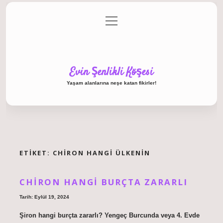
menüyü
Anasayfa
Gizlilik Politikası
Yasal Uyarı
aç
Hakkımızda
Evin Şenlikli Köşesi
Yaşam alanlarına neşe katan fikirler!
ETIKET:
CHIRON HANGI ÜLKENIN
CHIRON HANGI BURÇTA ZARARLI
Tarih: Eylül 19, 2024
Şiron hangi burçta zararlı? Yengeç Burcunda veya 4. Evde