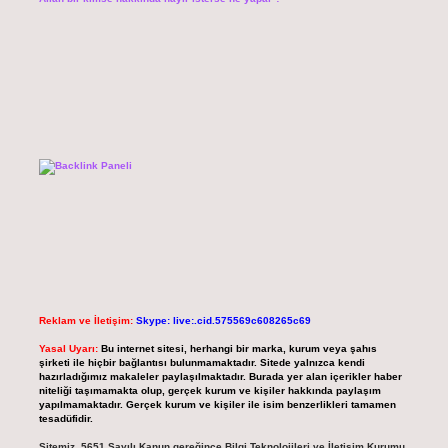
Reklam ve İletişim:
Skype: live:.cid.575569c608265c69
Yasal Uyarı:
Bu internet sitesi, herhangi bir marka, kurum veya şahıs
şirketi ile hiçbir bağlantısı bulunmamaktadır. Sitede yalnızca kendi
hazırladığımız makaleler paylaşılmaktadır. Burada yer alan içerikler haber
niteliği taşımamakta olup, gerçek kurum ve kişiler hakkında paylaşım
yapılmamaktadır. Gerçek kurum ve kişiler ile isim benzerlikleri tamamen
tesadüfidir.
Sitemiz, 5651 Sayılı Kanun gereğince Bilgi Teknolojileri ve İletişim Kurumu