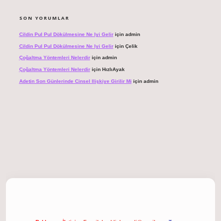
SON YORUMLAR
Cildin Pul Pul Dökülmesine Ne Iyi Gelir
için
admin
Cildin Pul Pul Dökülmesine Ne Iyi Gelir
için
Çelik
Çoğaltma Yöntemleri Nelerdir
için
admin
Çoğaltma Yöntemleri Nelerdir
için
HızlıAyak
Adetin Son Günlerinde Cinsel Ilişkiye Girilir Mi
için
admin
giriş