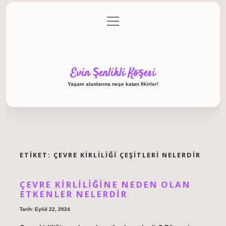
menüyü
Anasayfa
Gizlilik Politikası
Yasal Uyarı
aç
Hakkımızda
Evin Şenlikli Köşesi
Yaşam alanlarına neşe katan fikirler!
ETIKET:
ÇEVRE KIRLILIĞI ÇEŞITLERI NELERDIR
ÇEVRE KIRLILIĞINE NEDEN OLAN
ETKENLER NELERDIR
Tarih: Eylül 22, 2024