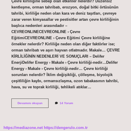
Çevre kirliliğine sebep olan etkenler nelerdir? Düzensiz
kentleşme, orman tahribatı, erozyon, doğal bitki örtüsünün
tahribi, kirliliğe neden olan kara ve deniz taşıtları, çevreye
zarar veren kimyasallar ve pestisitler artan çevre kirliliğinin
başlıca nedenleri arasındadır –
CEVREONLINECEVREONLINE › Çevre
EğitimiCEVREONLINE › Çevre Eğitimi Çevre kirliliğine
örnekler nelerdir? Kirliliğe neden olan diğer faktörler ise;
orman tahribatı ve aşırı hayvan otlatmadır. Makale… ÇEVRE
KİRLİLİĞİNİN NEDENLERİ VE SONUÇLARI – Delifer
EnerjiDelifer Energy › Makale › Çevre kirliliği-nedir…Delifer
Energy › Makale › Çevre kirliliği-nedir… Çevre kirliliği
sorunları nelerdir? İklim değişikliği, çölleşme, biyolojik
çeşitliliğin kaybı, ormansızlaşma, ozon tabakasının tahribi,
hava, su ve toprak kirliliği, tehlikeli atıklar…
Çevre
Devamını okuyun
14 Yorum
Kirliliğine
Neden
Olan
Etkenler
Nelerdir
https://mediazone.net
https://dengerulo.com.tr