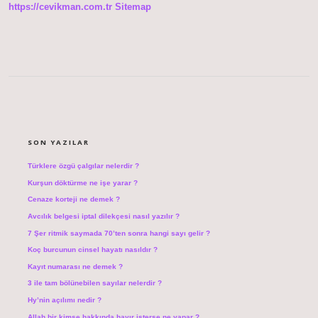
https://cevikman.com.tr
Sitemap
SIDEBAR
SON YAZILAR
Türklere özgü çalgılar nelerdir ?
Kurşun döktürme ne işe yarar ?
Cenaze korteji ne demek ?
Avcılık belgesi iptal dilekçesi nasıl yazılır ?
7 Şer ritmik saymada 70’ten sonra hangi sayı gelir ?
Koç burcunun cinsel hayatı nasıldır ?
Kayıt numarası ne demek ?
3 ile tam bölünebilen sayılar nelerdir ?
Hy’nin açılımı nedir ?
Allah bir kimse hakkında hayır isterse ne yapar ?