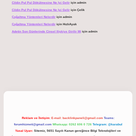
Cildin Pul Pul Dökülmesine Ne Iyi Gelir
için
admin
Cildin Pul Pul Dökülmesine Ne Iyi Gelir
için
Çelik
Çoğaltma Yöntemleri Nelerdir
için
admin
Çoğaltma Yöntemleri Nelerdir
için
HızlıAyak
Adetin Son Günlerinde Cinsel Ilişkiye Girilir Mi
için
admin
giriş
Reklam ve İletişim:
E-mail:
backlinkpaneli@gmail.com
Teams:
forumhizmeti@gmail.com
Whatsapp: 0262 606 0 726
Telegram: @karabul
Yasal Uyarı:
Sitemiz, 5651 Sayılı Kanun gereğince Bilgi Teknolojileri ve