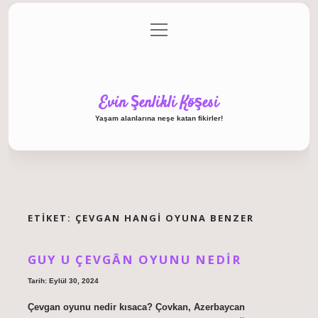
menüyü
Anasayfa
Gizlilik Politikası
Yasal Uyarı
aç
Hakkımızda
Evin Şenlikli Köşesi
Yaşam alanlarına neşe katan fikirler!
ETIKET:
ÇEVGAN HANGI OYUNA BENZER
GUY U ÇEVGÂN OYUNU NEDIR
Tarih: Eylül 30, 2024
Çevgan oyunu nedir kısaca? Çovkan, Azerbaycan