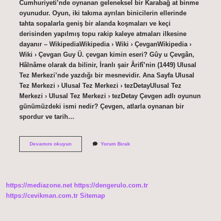
Cumhuriyeti’nde oynanan geleneksel bir Karabağ at binme
oyunudur. Oyun, iki takıma ayrılan binicilerin ellerinde
tahta sopalarla geniş bir alanda koşmaları ve keçi
derisinden yapılmış topu rakip kaleye atmaları ilkesine
dayanır – WikipediaWikipedia › Wiki › ÇevganWikipedia ›
Wiki › Çevgan Guy Ü. çevgan kimin eseri? Gûy u Çevgân,
Hâlnâme olarak da bilinir, İranlı şair Ârifî’nin (1449) Ulusal
Tez Merkezi’nde yazdığı bir mesnevidir. Ana Sayfa Ulusal
Tez Merkezi › Ulusal Tez Merkezi › tezDetayUlusal Tez
Merkezi › Ulusal Tez Merkezi › tezDetay Çevgen adlı oyunun
günümüzdeki ismi nedir? Çevgen, atlarla oynanan bir
spordur ve tarih…
Guy
Devamını okuyun
Yorum Bırak
U
Çevgân
Oyunu
Nedir
https://mediazone.net
https://dengerulo.com.tr
https://cevikman.com.tr
Sitemap