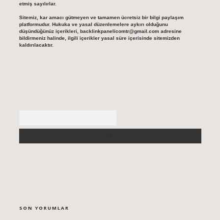
etmiş sayılırlar.
Sitemiz, kar amacı gütmeyen ve tamamen ücretsiz bir bilgi paylaşım
platformudur. Hukuka ve yasal düzenlemelere aykırı olduğunu
düşündüğünüz içerikleri,
backlinkpanelicomtr@gmail.com
adresine
bildirmeniz halinde, ilgili içerikler yasal süre içerisinde sitemizden
kaldırılacaktır.
Arama
SON YORUMLAR