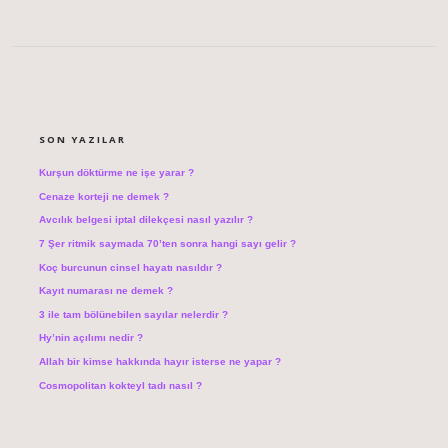
SIDEBAR
SON YAZILAR
Kurşun döktürme ne işe yarar ?
Cenaze korteji ne demek ?
Avcılık belgesi iptal dilekçesi nasıl yazılır ?
7 Şer ritmik saymada 70’ten sonra hangi sayı gelir ?
Koç burcunun cinsel hayatı nasıldır ?
Kayıt numarası ne demek ?
3 ile tam bölünebilen sayılar nelerdir ?
Hy’nin açılımı nedir ?
Allah bir kimse hakkında hayır isterse ne yapar ?
Cosmopolitan kokteyl tadı nasıl ?