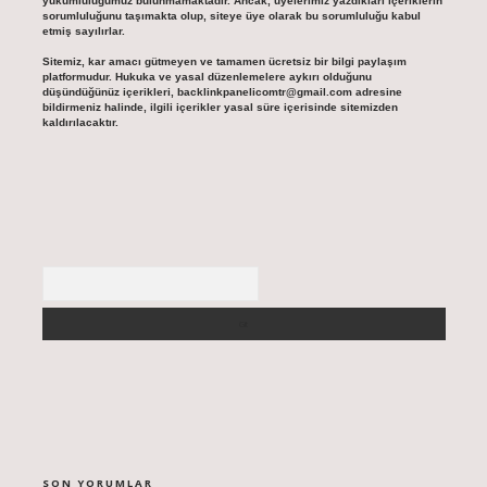
yükümlülüğümüz bulunmamaktadır. Ancak, üyelerimiz yazdıkları içeriklerin
sorumluluğunu taşımakta olup, siteye üye olarak bu sorumluluğu kabul
etmiş sayılırlar.
Sitemiz, kar amacı gütmeyen ve tamamen ücretsiz bir bilgi paylaşım
platformudur. Hukuka ve yasal düzenlemelere aykırı olduğunu
düşündüğünüz içerikleri,
backlinkpanelicomtr@gmail.com
adresine
bildirmeniz halinde, ilgili içerikler yasal süre içerisinde sitemizden
kaldırılacaktır.
Arama
SON YORUMLAR