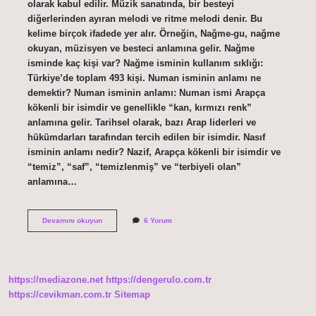
olarak kabul edilir. Müzik sanatında, bir besteyi
diğerlerinden ayıran melodi ve ritme melodi denir. Bu
kelime birçok ifadede yer alır. Örneğin, Nağme-gu, nağme
okuyan, müzisyen ve besteci anlamına gelir. Nağme
isminde kaç kişi var? Nağme isminin kullanım sıklığı:
Türkiye’de toplam 493 kişi. Numan isminin anlamı ne
demektir? Numan isminin anlamı: Numan ismi Arapça
kökenli bir isimdir ve genellikle “kan, kırmızı renk”
anlamına gelir. Tarihsel olarak, bazı Arap liderleri ve
hükümdarları tarafından tercih edilen bir isimdir. Nasıf
isminin anlamı nedir? Nazif, Arapça kökenli bir isimdir ve
“temiz”, “saf”, “temizlenmiş” ve “terbiyeli olan”
anlamına…
Nağme
Devamını okuyun
6 Yorum
Isminin
Anlamı
Nedir
https://mediazone.net
https://dengerulo.com.tr
https://cevikman.com.tr
Sitemap