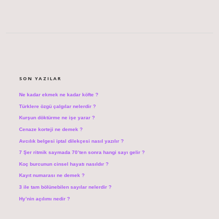
SIDEBAR
SON YAZILAR
Ne kadar ekmek ne kadar köfte ?
Türklere özgü çalgılar nelerdir ?
Kurşun döktürme ne işe yarar ?
Cenaze korteji ne demek ?
Avcılık belgesi iptal dilekçesi nasıl yazılır ?
7 Şer ritmik saymada 70’ten sonra hangi sayı gelir ?
Koç burcunun cinsel hayatı nasıldır ?
Kayıt numarası ne demek ?
3 ile tam bölünebilen sayılar nelerdir ?
Hy’nin açılımı nedir ?