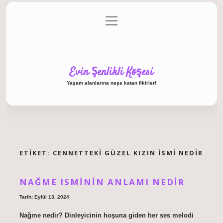
menüyü
Anasayfa
Gizlilik Politikası
Yasal Uyarı
aç
Hakkımızda
Evin Şenlikli Köşesi
Yaşam alanlarına neşe katan fikirler!
ETIKET:
CENNETTEKI GÜZEL KIZIN ISMI NEDIR
NAĞME ISMININ ANLAMI NEDIR
Tarih: Eylül 13, 2024
Nağme nedir? Dinleyicinin hoşuna giden her ses melodi