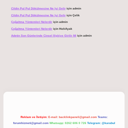
Cildin Pul Pul Dökülmesine Ne Iyi Gelir
için
admin
Cildin Pul Pul Dökülmesine Ne Iyi Gelir
için
Çelik
Çoğaltma Yöntemleri Nelerdir
için
admin
Çoğaltma Yöntemleri Nelerdir
için
HızlıAyak
Adetin Son Günlerinde Cinsel Ilişkiye Girilir Mi
için
admin
giriş
Reklam ve İletişim:
E-mail:
backlinkpaneli@gmail.com
Teams:
forumhizmeti@gmail.com
Whatsapp: 0262 606 0 726
Telegram: @karabul