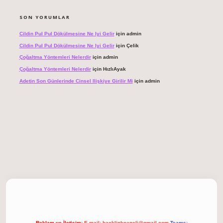
SON YORUMLAR
Cildin Pul Pul Dökülmesine Ne Iyi Gelir
için
admin
Cildin Pul Pul Dökülmesine Ne Iyi Gelir
için
Çelik
Çoğaltma Yöntemleri Nelerdir
için
admin
Çoğaltma Yöntemleri Nelerdir
için
HızlıAyak
Adetin Son Günlerinde Cinsel Ilişkiye Girilir Mi
için
admin
 giriş
Reklam ve İletişim:
E-mail:
backlinkpaneli@gmail.com
Teams: