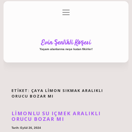
menüyü
Anasayfa
Gizlilik Politikası
Yasal Uyarı
aç
Hakkımızda
Evin Şenlikli Köşesi
Yaşam alanlarına neşe katan fikirler!
ETIKET:
ÇAYA LIMON SIKMAK ARALIKLI
ORUCU BOZAR MI
LIMONLU SU IÇMEK ARALIKLI
ORUCU BOZAR MI
Tarih: Eylül 26, 2024