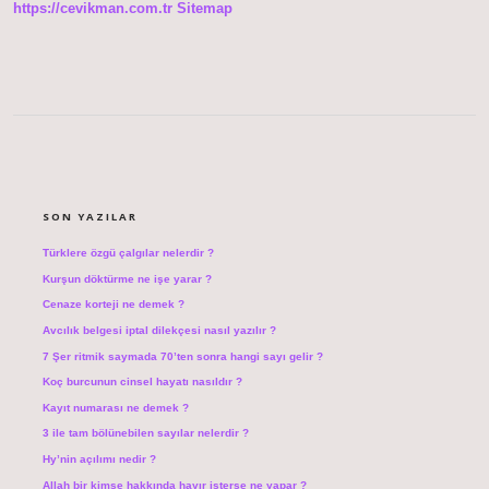
https://cevikman.com.tr
Sitemap
SIDEBAR
SON YAZILAR
Türklere özgü çalgılar nelerdir ?
Kurşun döktürme ne işe yarar ?
Cenaze korteji ne demek ?
Avcılık belgesi iptal dilekçesi nasıl yazılır ?
7 Şer ritmik saymada 70’ten sonra hangi sayı gelir ?
Koç burcunun cinsel hayatı nasıldır ?
Kayıt numarası ne demek ?
3 ile tam bölünebilen sayılar nelerdir ?
Hy’nin açılımı nedir ?
Allah bir kimse hakkında hayır isterse ne yapar ?