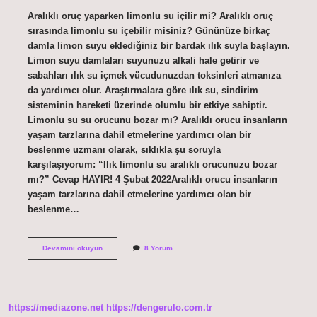
Aralıklı oruç yaparken limonlu su içilir mi? Aralıklı oruç
sırasında limonlu su içebilir misiniz? Gününüze birkaç
damla limon suyu eklediğiniz bir bardak ılık suyla başlayın.
Limon suyu damlaları suyunuzu alkali hale getirir ve
sabahları ılık su içmek vücudunuzdan toksinleri atmanıza
da yardımcı olur. Araştırmalara göre ılık su, sindirim
sisteminin hareketi üzerinde olumlu bir etkiye sahiptir.
Limonlu su su orucunu bozar mı? Aralıklı orucu insanların
yaşam tarzlarına dahil etmelerine yardımcı olan bir
beslenme uzmanı olarak, sıklıkla şu soruyla
karşılaşıyorum: “Ilık limonlu su aralıklı orucunuzu bozar
mı?” Cevap HAYIR! 4 Şubat 2022Aralıklı orucu insanların
yaşam tarzlarına dahil etmelerine yardımcı olan bir
beslenme…
Limonlu
Devamını okuyun
8 Yorum
Su
Içmek
Aralıklı
Orucu
Bozar
https://mediazone.net
https://dengerulo.com.tr
Mı