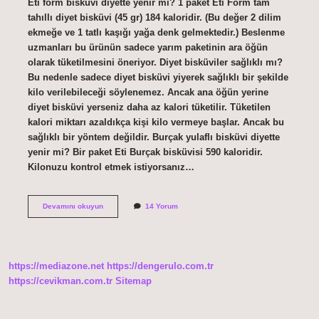
Eti form bisküvi diyette yenir mi? 1 paket Eti Form tam
tahıllı diyet bisküvi (45 gr) 184 kaloridir. (Bu değer 2 dilim
ekmeğe ve 1 tatlı kaşığı yağa denk gelmektedir.) Beslenme
uzmanları bu ürünün sadece yarım paketinin ara öğün
olarak tüketilmesini öneriyor. Diyet bisküviler sağlıklı mı?
Bu nedenle sadece diyet bisküvi yiyerek sağlıklı bir şekilde
kilo verilebileceği söylenemez. Ancak ana öğün yerine
diyet bisküvi yerseniz daha az kalori tüketilir. Tüketilen
kalori miktarı azaldıkça kişi kilo vermeye başlar. Ancak bu
sağlıklı bir yöntem değildir. Burçak yulaflı bisküvi diyette
yenir mi? Bir paket Eti Burçak bisküvisi 590 kaloridir.
Kilonuzu kontrol etmek istiyorsanız…
Zayıflamak
Devamını okuyun
14 Yorum
Için
Hangi
Bisküvi
https://mediazone.net
https://dengerulo.com.tr
https://cevikman.com.tr
Sitemap