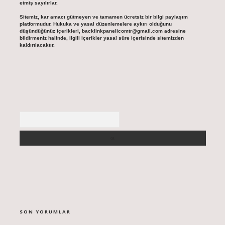
etmiş sayılırlar.
Sitemiz, kar amacı gütmeyen ve tamamen ücretsiz bir bilgi paylaşım
platformudur. Hukuka ve yasal düzenlemelere aykırı olduğunu
düşündüğünüz içerikleri,
backlinkpanelicomtr@gmail.com
adresine
bildirmeniz halinde, ilgili içerikler yasal süre içerisinde sitemizden
kaldırılacaktır.
Arama
SON YORUMLAR