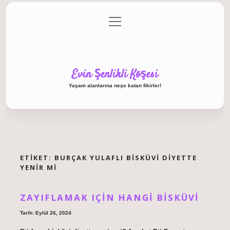
menüyü
Anasayfa
Gizlilik Politikası
Yasal Uyarı
aç
Hakkımızda
Evin Şenlikli Köşesi
Yaşam alanlarına neşe katan fikirler!
ETIKET:
BURÇAK YULAFLI BISKÜVI DIYETTE
YENIR MI
ZAYIFLAMAK IÇIN HANGI BISKÜVI
Tarih: Eylül 26, 2024