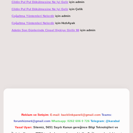
Cildin Pul Pul Dökülmesine Ne Iyi Gelir
için
admin
Cildin Pul Pul Dökülmesine Ne Iyi Gelir
için
Çelik
Çoğaltma Yöntemleri Nelerdir
için
admin
Çoğaltma Yöntemleri Nelerdir
için
HızlıAyak
Adetin Son Günlerinde Cinsel Ilişkiye Girilir Mi
için
admin
giriş
Reklam ve İletişim:
E-mail:
backlinkpaneli@gmail.com
Teams:
forumhizmeti@gmail.com
Whatsapp: 0262 606 0 726
Telegram: @karabul
Yasal Uyarı:
Sitemiz, 5651 Sayılı Kanun gereğince Bilgi Teknolojileri ve