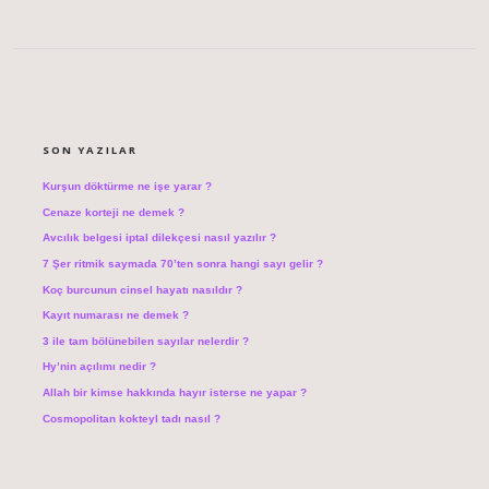
SIDEBAR
SON YAZILAR
Kurşun döktürme ne işe yarar ?
Cenaze korteji ne demek ?
Avcılık belgesi iptal dilekçesi nasıl yazılır ?
7 Şer ritmik saymada 70’ten sonra hangi sayı gelir ?
Koç burcunun cinsel hayatı nasıldır ?
Kayıt numarası ne demek ?
3 ile tam bölünebilen sayılar nelerdir ?
Hy’nin açılımı nedir ?
Allah bir kimse hakkında hayır isterse ne yapar ?
Cosmopolitan kokteyl tadı nasıl ?