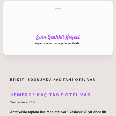
menüyü
Anasayfa
Gizlilik Politikası
Yasal Uyarı
aç
Hakkımızda
Evin Şenlikli Köşesi
Yaşam alanlarına neşe katan fikirler!
ETIKET:
BODRUMDA KAÇ TANE OTEL VAR
KEMERDE KAÇ TANE OTEL VAR
Tarih: Aralık 4, 2024
Antalya’da toplam kaç tane otel var? Yaklaşık 70 yıl önce ilk