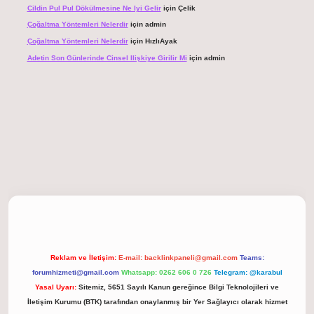
Cildin Pul Pul Dökülmesine Ne Iyi Gelir
için
Çelik
Çoğaltma Yöntemleri Nelerdir
için
admin
Çoğaltma Yöntemleri Nelerdir
için
HızlıAyak
Adetin Son Günlerinde Cinsel Ilişkiye Girilir Mi
için
admin
giriş
Reklam ve İletişim:
E-mail:
backlinkpaneli@gmail.com
Teams:
forumhizmeti@gmail.com
Whatsapp: 0262 606 0 726
Telegram: @karabul
Yasal Uyarı:
Sitemiz, 5651 Sayılı Kanun gereğince Bilgi Teknolojileri ve
İletişim Kurumu (BTK) tarafından onaylanmış bir Yer Sağlayıcı olarak hizmet