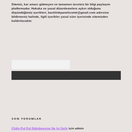
Sitemiz, kar amacı gütmeyen ve tamamen ücretsiz bir bilgi paylaşım
platformudur. Hukuka ve yasal düzenlemelere aykırı olduğunu
düşündüğünüz içerikleri,
backlinkpanelicomtr@gmail.com
adresine
bildirmeniz halinde, ilgili içerikler yasal süre içerisinde sitemizden
kaldırılacaktır.
Arama
SON YORUMLAR
Cildin Pul Pul Dökülmesine Ne Iyi Gelir
için
admin