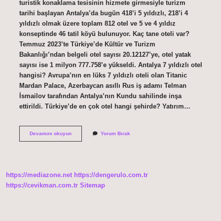
turistik konaklama tesisinin hizmete girmesiyle turizm
tarihi başlayan Antalya’da bugün 418’i 5 yıldızlı, 218’i 4
yıldızlı olmak üzere toplam 812 otel ve 5 ve 4 yıldız
konseptinde 46 tatil köyü bulunuyor. Kaç tane oteli var?
Temmuz 2023’te Türkiye’de Kültür ve Turizm
Bakanlığı’ndan belgeli otel sayısı 20.12127’ye, otel yatak
sayısı ise 1 milyon 777.758’e yükseldi. Antalya 7 yıldızlı otel
hangisi? Avrupa’nın en lüks 7 yıldızlı oteli olan Titanic
Mardan Palace, Azerbaycan asıllı Rus iş adamı Telman
İsmailov tarafından Antalya’nın Kundu sahilinde inşa
ettirildi. Türkiye’de en çok otel hangi şehirde? Yatırım…
Kemerde
Devamını okuyun
Yorum Bırak
Kaç
Tane
Otel
Var
https://mediazone.net
https://dengerulo.com.tr
https://cevikman.com.tr
Sitemap