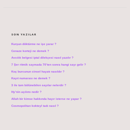
SIDEBAR
SON YAZILAR
Kurşun döktürme ne işe yarar ?
Cenaze korteji ne demek ?
Avcılık belgesi iptal dilekçesi nasıl yazılır ?
7 Şer ritmik saymada 70’ten sonra hangi sayı gelir ?
Koç burcunun cinsel hayatı nasıldır ?
Kayıt numarası ne demek ?
3 ile tam bölünebilen sayılar nelerdir ?
Hy’nin açılımı nedir ?
Allah bir kimse hakkında hayır isterse ne yapar ?
Cosmopolitan kokteyl tadı nasıl ?