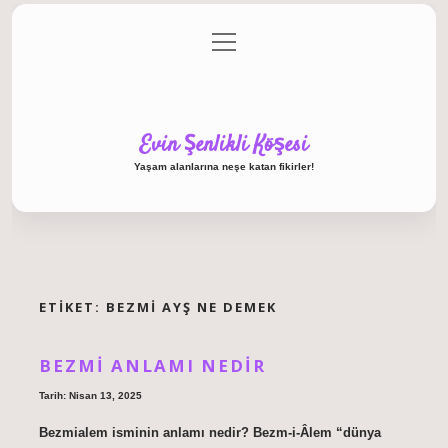
menüyü
Anasayfa
Gizlilik Politikası
Yasal Uyarı
aç
Hakkımızda
Evin Şenlikli Köşesi
Yaşam alanlarına neşe katan fikirler!
ETIKET:
BEZMI AYŞ NE DEMEK
BEZMI ANLAMI NEDIR
Tarih: Nisan 13, 2025
Bezmialem isminin anlamı nedir? Bezm-i-Âlem “dünya