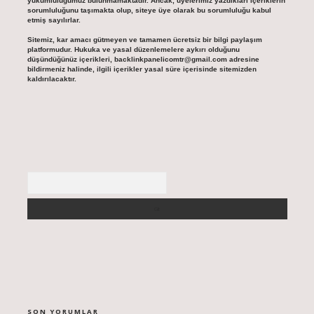
yükümlülüğümüz bulunmamaktadır. Ancak, üyelerimiz yazdıkları içeriklerin
sorumluluğunu taşımakta olup, siteye üye olarak bu sorumluluğu kabul
etmiş sayılırlar.
Sitemiz, kar amacı gütmeyen ve tamamen ücretsiz bir bilgi paylaşım
platformudur. Hukuka ve yasal düzenlemelere aykırı olduğunu
düşündüğünüz içerikleri,
backlinkpanelicomtr@gmail.com
adresine
bildirmeniz halinde, ilgili içerikler yasal süre içerisinde sitemizden
kaldırılacaktır.
Arama
SON YORUMLAR