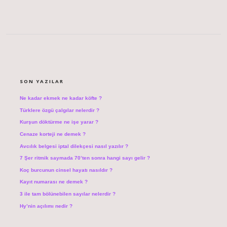
SIDEBAR
SON YAZILAR
Ne kadar ekmek ne kadar köfte ?
Türklere özgü çalgılar nelerdir ?
Kurşun döktürme ne işe yarar ?
Cenaze korteji ne demek ?
Avcılık belgesi iptal dilekçesi nasıl yazılır ?
7 Şer ritmik saymada 70’ten sonra hangi sayı gelir ?
Koç burcunun cinsel hayatı nasıldır ?
Kayıt numarası ne demek ?
3 ile tam bölünebilen sayılar nelerdir ?
Hy’nin açılımı nedir ?