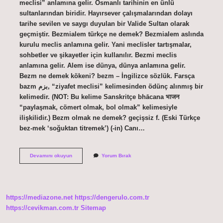
meclisi” anlamına gelir. Osmanlı tarihinin en ünlü
sultanlarından biridir. Hayırsever çalışmalarından dolayı
tarihe sevilen ve saygı duyulan bir Valide Sultan olarak
geçmiştir. Bezmialem türkçe ne demek? Bezmialem aslında
kurulu meclis anlamına gelir. Yani meclisler tartışmalar,
sohbetler ve şikayetler için kullanılır. Bezmi meclis
anlamına gelir. Alem ise dünya, dünya anlamına gelir.
Bezm ne demek kökeni? bezm – İngilizce sözlük. Farsça
bazm بزم, “ziyafet meclisi” kelimesinden ödünç alınmış bir
kelimedir. (NOT: Bu kelime Sanskritçe bhācana भाजन
“paylaşmak, cömert olmak, bol olmak” kelimesiyle
ilişkilidir.) Bezm olmak ne demek? geçişsiz f. (Eski Türkçe
bez-mek ‘soğuktan titremek’) (-in) Canı…
Bezmi
Devamını okuyun
Yorum Bırak
Anlamı
Nedir
https://mediazone.net
https://dengerulo.com.tr
https://cevikman.com.tr
Sitemap