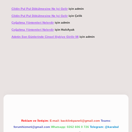
Cildin Pul Pul Dökülmesine Ne Iyi Gelir
için
admin
Cildin Pul Pul Dökülmesine Ne Iyi Gelir
için
Çelik
Çoğaltma Yöntemleri Nelerdir
için
admin
Çoğaltma Yöntemleri Nelerdir
için
HızlıAyak
Adetin Son Günlerinde Cinsel Ilişkiye Girilir Mi
için
admin
giriş
Reklam ve İletişim:
E-mail:
backlinkpaneli@gmail.com
Teams:
forumhizmeti@gmail.com
Whatsapp: 0262 606 0 726
Telegram: @karabul