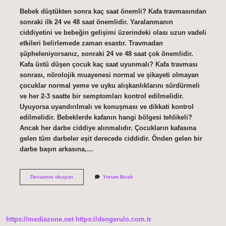
Bebek düştükten sonra kaç saat önemli? Kafa travmasından
sonraki ilk 24 ve 48 saat önemlidir. Yaralanmanın
ciddiyetini ve bebeğin gelişimi üzerindeki olası uzun vadeli
etkileri belirlemede zaman esastır. Travmadan
şüpheleniyorsanız, sonraki 24 ve 48 saat çok önemlidir.
Kafa üstü düşen çocuk kaç saat uyunmalı? Kafa travması
sonrası, nörolojik muayenesi normal ve şikayeti olmayan
çocuklar normal yeme ve uyku alışkanlıklarını sürdürmeli
ve her 2-3 saatte bir semptomları kontrol edilmelidir.
Uyuyorsa uyandırılmalı ve konuşması ve dikkati kontrol
edilmelidir. Bebeklerde kafanın hangi bölgesi tehlikeli?
Ancak her darbe ciddiye alınmalıdır. Çocukların kafasına
gelen tüm darbeler eşit derecede ciddidir. Önden gelen bir
darbe başın arkasına,…
Bebeklerde
Devamını okuyun
Yorum Bırak
Hangi
Düşme
Tehlikeli
https://mediazone.net
https://dengerulo.com.tr