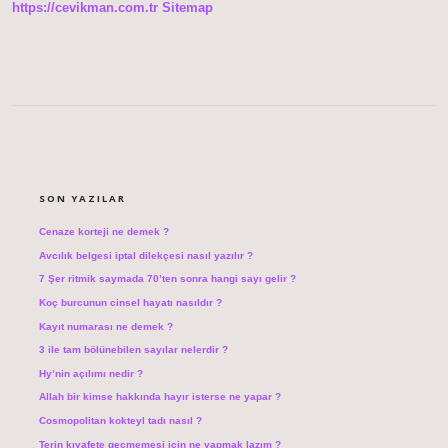
https://cevikman.com.tr
Sitemap
SIDEBAR
SON YAZILAR
Cenaze korteji ne demek ?
Avcılık belgesi iptal dilekçesi nasıl yazılır ?
7 Şer ritmik saymada 70’ten sonra hangi sayı gelir ?
Koç burcunun cinsel hayatı nasıldır ?
Kayıt numarası ne demek ?
3 ile tam bölünebilen sayılar nelerdir ?
Hy’nin açılımı nedir ?
Allah bir kimse hakkında hayır isterse ne yapar ?
Cosmopolitan kokteyl tadı nasıl ?
Terin kıyafete geçmemesi için ne yapmak lazım ?