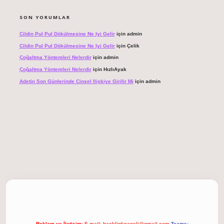
SON YORUMLAR
Cildin Pul Pul Dökülmesine Ne Iyi Gelir
için
admin
Cildin Pul Pul Dökülmesine Ne Iyi Gelir
için
Çelik
Çoğaltma Yöntemleri Nelerdir
için
admin
Çoğaltma Yöntemleri Nelerdir
için
HızlıAyak
Adetin Son Günlerinde Cinsel Ilişkiye Girilir Mi
için
admin
t giriş
Reklam ve İletişim:
E-mail:
backlinkpaneli@gmail.com
Teams: