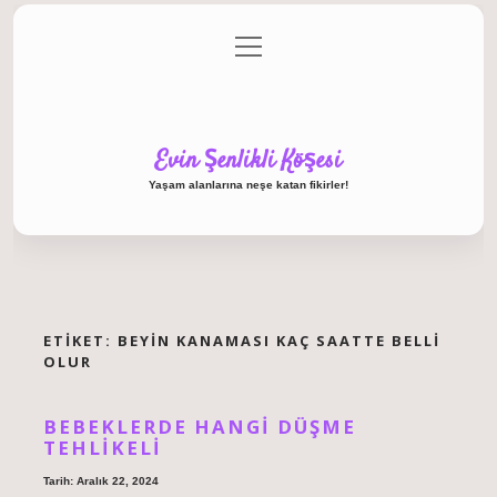
menüyü
Anasayfa
Gizlilik Politikası
Yasal Uyarı
aç
Hakkımızda
Evin Şenlikli Köşesi
Yaşam alanlarına neşe katan fikirler!
ETIKET:
BEYIN KANAMASI KAÇ SAATTE BELLI
OLUR
BEBEKLERDE HANGI DÜŞME
TEHLIKELI
Tarih: Aralık 22, 2024