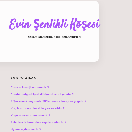
Evin Şenlikli Köşesi
Yaşam alanlarına neşe katan fikirler!
SIDEBAR
hiltonbet giriş
SON YAZILAR
Cenaze korteji ne demek ?
Avcılık belgesi iptal dilekçesi nasıl yazılır ?
7 Şer ritmik saymada 70’ten sonra hangi sayı gelir ?
Koç burcunun cinsel hayatı nasıldır ?
Kayıt numarası ne demek ?
3 ile tam bölünebilen sayılar nelerdir ?
Hy’nin açılımı nedir ?