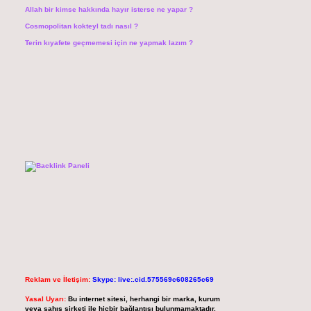
Allah bir kimse hakkında hayır isterse ne yapar ?
Cosmopolitan kokteyl tadı nasıl ?
Terin kıyafete geçmemesi için ne yapmak lazım ?
Reklam ve İletişim:
Skype: live:.cid.575569c608265c69
Yasal Uyarı:
Bu internet sitesi, herhangi bir marka, kurum
veya şahıs şirketi ile hiçbir bağlantısı bulunmamaktadır.