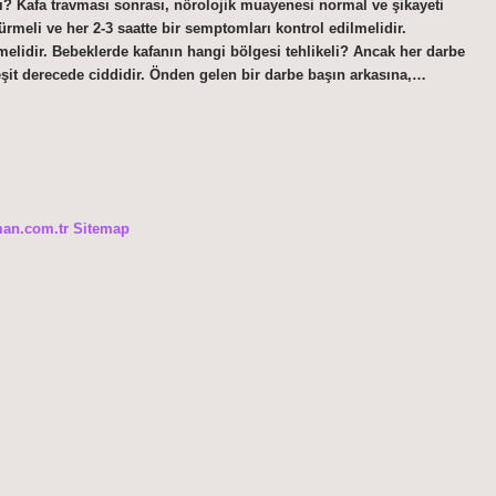
? Kafa travması sonrası, nörolojik muayenesi normal ve şikayeti
meli ve her 2-3 saatte bir semptomları kontrol edilmelidir.
melidir. Bebeklerde kafanın hangi bölgesi tehlikeli? Ancak her darbe
eşit derecede ciddidir. Önden gelen bir darbe başın arkasına,…
man.com.tr
Sitemap