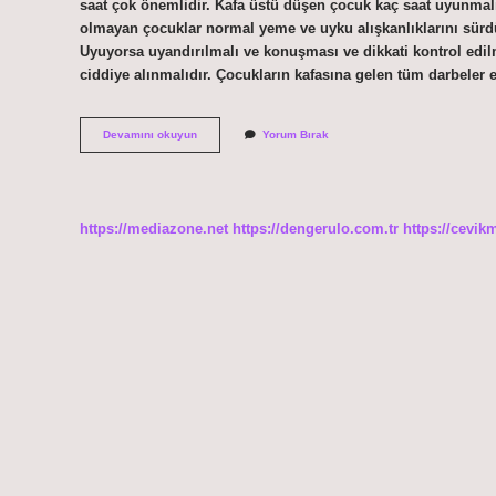
saat çok önemlidir. Kafa üstü düşen çocuk kaç saat uyunmalı
olmayan çocuklar normal yeme ve uyku alışkanlıklarını sürdür
Uyuyorsa uyandırılmalı ve konuşması ve dikkati kontrol edil
ciddiye alınmalıdır. Çocukların kafasına gelen tüm darbeler 
Bebeklerde
Devamını okuyun
Yorum Bırak
Hangi
Düşme
Tehlikeli
https://mediazone.net
https://dengerulo.com.tr
https://cevik