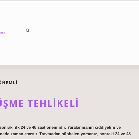
ızda
ÖNEMLI
ŞME TEHLIKELI
nraki ilk 24 ve 48 saat önemlidir. Yaralanmanın ciddiyetini ve
rlemede zaman esastır. Travmadan şüpheleniyorsanız, sonraki 24 ve 48