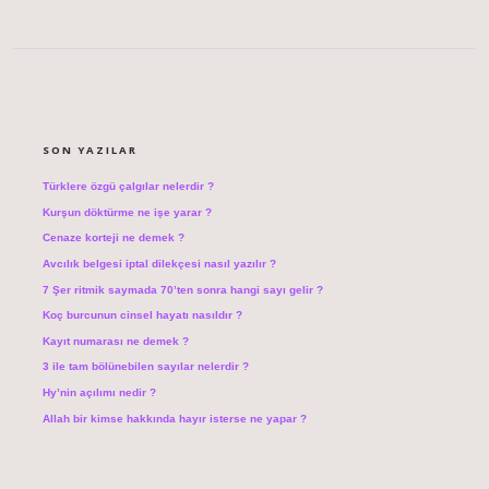
SIDEBAR
SON YAZILAR
Türklere özgü çalgılar nelerdir ?
Kurşun döktürme ne işe yarar ?
Cenaze korteji ne demek ?
Avcılık belgesi iptal dilekçesi nasıl yazılır ?
7 Şer ritmik saymada 70’ten sonra hangi sayı gelir ?
Koç burcunun cinsel hayatı nasıldır ?
Kayıt numarası ne demek ?
3 ile tam bölünebilen sayılar nelerdir ?
Hy’nin açılımı nedir ?
Allah bir kimse hakkında hayır isterse ne yapar ?