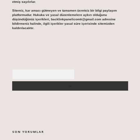
etmiş sayılırlar.
Sitemiz, kar amacı gütmeyen ve tamamen ücretsiz bir bilgi paylaşım
platformudur. Hukuka ve yasal düzenlemelere aykırı olduğunu
düşündüğünüz içerikleri,
backlinkpanelicomtr@gmail.com
adresine
bildirmeniz halinde, ilgili içerikler yasal süre içerisinde sitemizden
kaldırılacaktır.
Arama
SON YORUMLAR