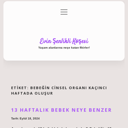
menüyü
Anasayfa
Gizlilik Politikası
Yasal Uyarı
aç
Hakkımızda
Evin Şenlikli Köşesi
Yaşam alanlarına neşe katan fikirler!
ETIKET:
BEBEĞIN CINSEL ORGANI KAÇINCI
HAFTADA OLUŞUR
13 HAFTALIK BEBEK NEYE BENZER
Tarih: Eylül 18, 2024