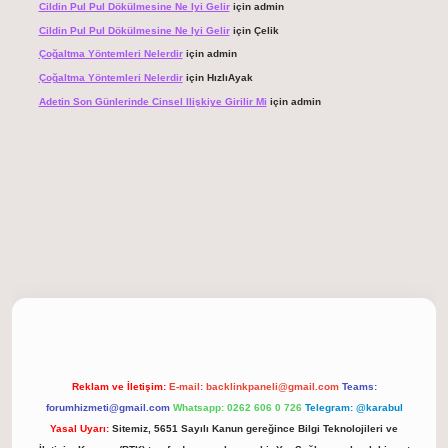
Cildin Pul Pul Dökülmesine Ne Iyi Gelir
için
admin
Cildin Pul Pul Dökülmesine Ne Iyi Gelir
için
Çelik
Çoğaltma Yöntemleri Nelerdir
için
admin
Çoğaltma Yöntemleri Nelerdir
için
HızlıAyak
Adetin Son Günlerinde Cinsel Ilişkiye Girilir Mi
için
admin
et giriş
Reklam ve İletişim:
E-mail:
backlinkpaneli@gmail.com
Teams:
forumhizmeti@gmail.com
Whatsapp: 0262 606 0 726
Telegram: @karabul
Yasal Uyarı:
Sitemiz, 5651 Sayılı Kanun gereğince Bilgi Teknolojileri ve