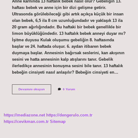
Anne karnında 13 haftalık bebek nasıl olur? Gebeliğin 13.
haftası bebek ve anne için bir dizi gelişme getirir.
Ultrasonda görülebileceği gibi artık açıkça küçük bir insan
olan bebek, 6,5 ila 8 cm uzunluğundadır ve yaklaşık 13 ila
20 gram ağırlığındadır. Bu haftaki bir bebek genellikle bir
limon büyüklüğündedir. 13 haftalık bebek anneyi duyar mı?
İşitme duyusu Kulak oluşumu gebeliğin 8. haftasında
başlar ve 24. haftada oluşur. 6. aydan itibaren bebek
duymaya başlar. Annesinin bağırsak seslerini, kan akışının
sesini ve hatta annesinin kalp atışlarını tanır. Gebelik
ilerledikçe annesinin konuşma sesini bile tanır. 13 haftalık
bebeğin cinsiyeti nasıl anlaşılır? Bebeğin cinsiyeti en…
13
Devamını okuyun
6 Yorum
Haftalık
Bebek
Neye
Benzer
https://mediazone.net
https://dengerulo.com.tr
https://cevikman.com.tr
Sitemap