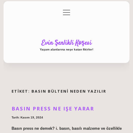
menüyü
Anasayfa
Gizlilik Politikası
Yasal Uyarı
aç
Hakkımızda
Evin Şenlikli Köşesi
Yaşam alanlarına neşe katan fikirler!
ETIKET:
BASIN BÜLTENI NEDEN YAZILIR
BASIN PRESS NE IŞE YARAR
Tarih: Kasım 19, 2024
Basın press ne demek? i. basın, basılı malzeme ve özellikle