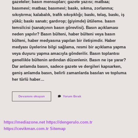
gazeteler; basın mensupları; gazete yazısı; matbaa;
basımevi; matbaa; basımevi; baskı, sıkma, zorlanma;
sıkıştırma; kalabalık, trafik sıkışıklığı; baskı, telaş, baskı, iş
yükü; baskı sanatı; gardırop; (giyimde) ütüleme. basın
temsilcisi (sanatçının basın görevlisi). Basın açıklaması
neden yapılır? Basın bülteni, haber bülteni veya basın
bülteni, haber medyasına yapılan bir iletişimdir. Haber
medyası üyelerine bilgi sağlama, resmi bir açıklama yapma
veya duyuru yapma amacıyla gönderilir. Basın toplantısı
genellikle bültenin ardından düzenlenir. Basın ne işe yarar?
Dar anlamda basın, sadece gazete ve dergileri kapsarken,
geniş anlamda basın, belirli zamanlarda basılan ve topluma
her türlü haber…
Basın
Devamını okuyun
Yorum Bırak
Press
Ne
Işe
Yarar
https://mediazone.net
https://dengerulo.com.tr
https://cevikman.com.tr
Sitemap