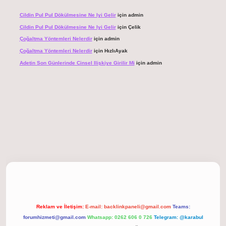
Cildin Pul Pul Dökülmesine Ne Iyi Gelir
için
admin
Cildin Pul Pul Dökülmesine Ne Iyi Gelir
için
Çelik
Çoğaltma Yöntemleri Nelerdir
için
admin
Çoğaltma Yöntemleri Nelerdir
için
HızlıAyak
Adetin Son Günlerinde Cinsel Ilişkiye Girilir Mi
için
admin
 giriş
Reklam ve İletişim:
E-mail:
backlinkpaneli@gmail.com
Teams:
forumhizmeti@gmail.com
Whatsapp: 0262 606 0 726
Telegram: @karabul