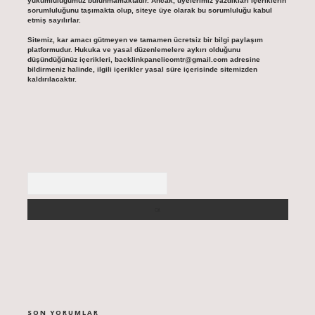
yükümlülüğümüz bulunmamaktadır. Ancak, üyelerimiz yazdıkları içeriklerin
sorumluluğunu taşımakta olup, siteye üye olarak bu sorumluluğu kabul
etmiş sayılırlar.
Sitemiz, kar amacı gütmeyen ve tamamen ücretsiz bir bilgi paylaşım
platformudur. Hukuka ve yasal düzenlemelere aykırı olduğunu
düşündüğünüz içerikleri,
backlinkpanelicomtr@gmail.com
adresine
bildirmeniz halinde, ilgili içerikler yasal süre içerisinde sitemizden
kaldırılacaktır.
Arama
SON YORUMLAR