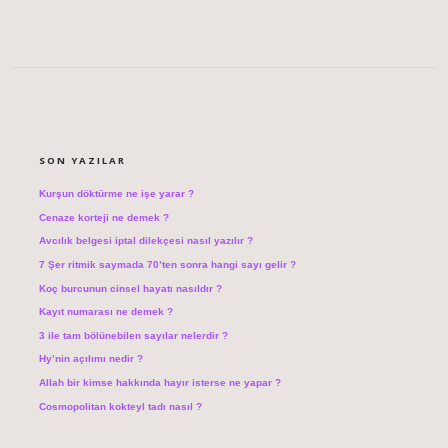
SIDEBAR
SON YAZILAR
Kurşun döktürme ne işe yarar ?
Cenaze korteji ne demek ?
Avcılık belgesi iptal dilekçesi nasıl yazılır ?
7 Şer ritmik saymada 70’ten sonra hangi sayı gelir ?
Koç burcunun cinsel hayatı nasıldır ?
Kayıt numarası ne demek ?
3 ile tam bölünebilen sayılar nelerdir ?
Hy’nin açılımı nedir ?
Allah bir kimse hakkında hayır isterse ne yapar ?
Cosmopolitan kokteyl tadı nasıl ?