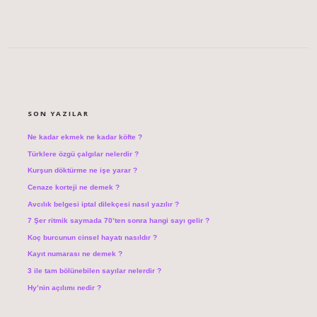
SIDEBAR
SON YAZILAR
Ne kadar ekmek ne kadar köfte ?
Türklere özgü çalgılar nelerdir ?
Kurşun döktürme ne işe yarar ?
Cenaze korteji ne demek ?
Avcılık belgesi iptal dilekçesi nasıl yazılır ?
7 Şer ritmik saymada 70’ten sonra hangi sayı gelir ?
Koç burcunun cinsel hayatı nasıldır ?
Kayıt numarası ne demek ?
3 ile tam bölünebilen sayılar nelerdir ?
Hy’nin açılımı nedir ?