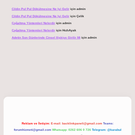
Cildin Pul Pul Dökülmesine Ne Iyi Gelir
için
admin
Cildin Pul Pul Dökülmesine Ne Iyi Gelir
için
Çelik
Çoğaltma Yöntemleri Nelerdir
için
admin
Çoğaltma Yöntemleri Nelerdir
için
HızlıAyak
Adetin Son Günlerinde Cinsel Ilişkiye Girilir Mi
için
admin
giriş
Reklam ve İletişim:
E-mail:
backlinkpaneli@gmail.com
Teams:
forumhizmeti@gmail.com
Whatsapp: 0262 606 0 726
Telegram: @karabul