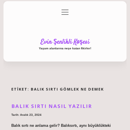
menüyü
Anasayfa
Gizlilik Politikası
Yasal Uyarı
aç
Hakkımızda
Evin Şenlikli Köşesi
Yaşam alanlarına neşe katan fikirler!
ETIKET:
BALIK SIRTI GÖMLEK NE DEMEK
BALIK SIRTI NASIL YAZILIR
Tarih: Aralık 23, 2024
Balık sırtı ne anlama gelir? Balıksırtı, aynı büyüklükteki