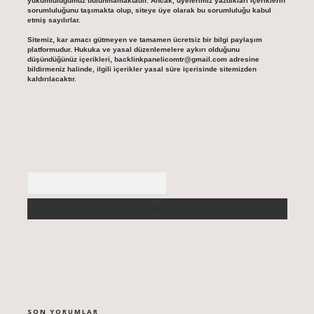
yükümlülüğümüz bulunmamaktadır. Ancak, üyelerimiz yazdıkları içeriklerin
sorumluluğunu taşımakta olup, siteye üye olarak bu sorumluluğu kabul
etmiş sayılırlar.
Sitemiz, kar amacı gütmeyen ve tamamen ücretsiz bir bilgi paylaşım
platformudur. Hukuka ve yasal düzenlemelere aykırı olduğunu
düşündüğünüz içerikleri,
backlinkpanelicomtr@gmail.com
adresine
bildirmeniz halinde, ilgili içerikler yasal süre içerisinde sitemizden
kaldırılacaktır.
Arama
SON YORUMLAR