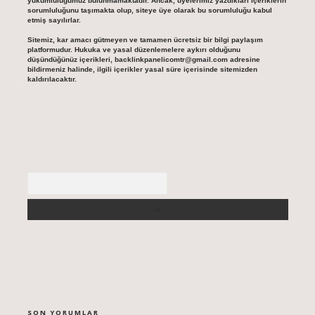
yükümlülüğümüz bulunmamaktadır. Ancak, üyelerimiz yazdıkları içeriklerin
sorumluluğunu taşımakta olup, siteye üye olarak bu sorumluluğu kabul
etmiş sayılırlar.
Sitemiz, kar amacı gütmeyen ve tamamen ücretsiz bir bilgi paylaşım
platformudur. Hukuka ve yasal düzenlemelere aykırı olduğunu
düşündüğünüz içerikleri,
backlinkpanelicomtr@gmail.com
adresine
bildirmeniz halinde, ilgili içerikler yasal süre içerisinde sitemizden
kaldırılacaktır.
Arama
SON YORUMLAR