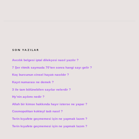
SIDEBAR
SON YAZILAR
Avcılık belgesi iptal dilekçesi nasıl yazılır ?
7 Şer ritmik saymada 70’ten sonra hangi sayı gelir ?
Koç burcunun cinsel hayatı nasıldır ?
Kayıt numarası ne demek ?
3 ile tam bölünebilen sayılar nelerdir ?
Hy’nin açılımı nedir ?
Allah bir kimse hakkında hayır isterse ne yapar ?
Cosmopolitan kokteyl tadı nasıl ?
Terin kıyafete geçmemesi için ne yapmak lazım ?
Terin kıyafete geçmemesi için ne yapmak lazım ?