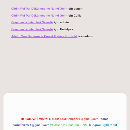
Cildin Pul Pul Dökülmesine Ne Iyi Gelir
için
admin
Cildin Pul Pul Dökülmesine Ne Iyi Gelir
için
Çelik
Çoğaltma Yöntemleri Nelerdir
için
admin
Çoğaltma Yöntemleri Nelerdir
için
HızlıAyak
Adetin Son Günlerinde Cinsel Ilişkiye Girilir Mi
için
admin
t giriş
Reklam ve İletişim:
E-mail:
backlinkpaneli@gmail.com
Teams:
forumhizmeti@gmail.com
Whatsapp: 0262 606 0 726
Telegram: @karabul