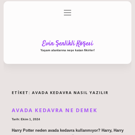
menüyü
Anasayfa
Gizlilik Politikası
Yasal Uyarı
aç
Hakkımızda
Evin Şenlikli Köşesi
Yaşam alanlarına neşe katan fikirler!
ETIKET:
AVADA KEDAVRA NASIL YAZILIR
AVADA KEDAVRA NE DEMEK
Tarih: Ekim 1, 2024
Harry Potter neden avada kedavra kullanmıyor? Harry, Harry