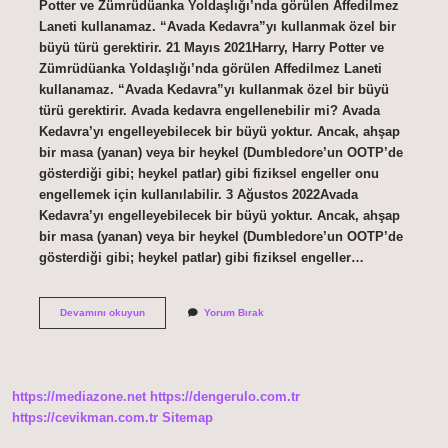
Potter ve Zümrüdüanka Yoldaşlığı’nda görülen Affedilmez
Laneti kullanamaz. “Avada Kedavra”yı kullanmak özel bir
büyü türü gerektirir. 21 Mayıs 2021Harry, Harry Potter ve
Zümrüdüanka Yoldaşlığı’nda görülen Affedilmez Laneti
kullanamaz. “Avada Kedavra”yı kullanmak özel bir büyü
türü gerektirir. Avada kedavra engellenebilir mi? Avada
Kedavra’yı engelleyebilecek bir büyü yoktur. Ancak, ahşap
bir masa (yanan) veya bir heykel (Dumbledore’un OOTP’de
gösterdiği gibi; heykel patlar) gibi fiziksel engeller onu
engellemek için kullanılabilir. 3 Ağustos 2022Avada
Kedavra’yı engelleyebilecek bir büyü yoktur. Ancak, ahşap
bir masa (yanan) veya bir heykel (Dumbledore’un OOTP’de
gösterdiği gibi; heykel patlar) gibi fiziksel engeller…
Avada
Devamını okuyun
Yorum Bırak
Kedavra
Ne
Demek
https://mediazone.net
https://dengerulo.com.tr
https://cevikman.com.tr
Sitemap