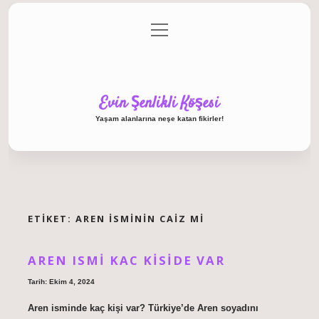
menüyü
Anasayfa
Gizlilik Politikası
Yasal Uyarı
aç
Hakkımızda
Evin Şenlikli Köşesi
Yaşam alanlarına neşe katan fikirler!
ETIKET:
AREN ISMININ CAIZ MI
AREN ISMI KAC KISIDE VAR
Tarih: Ekim 4, 2024
Aren isminde kaç kişi var? Türkiye’de Aren soyadını