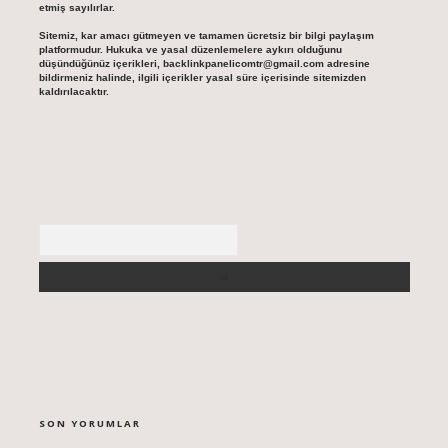
etmiş sayılırlar.
Sitemiz, kar amacı gütmeyen ve tamamen ücretsiz bir bilgi paylaşım
platformudur. Hukuka ve yasal düzenlemelere aykırı olduğunu
düşündüğünüz içerikleri,
backlinkpanelicomtr@gmail.com
adresine
bildirmeniz halinde, ilgili içerikler yasal süre içerisinde sitemizden
kaldırılacaktır.
Arama
SON YORUMLAR