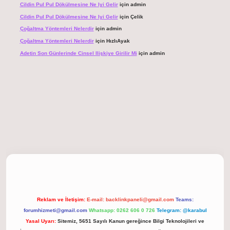
Cildin Pul Pul Dökülmesine Ne Iyi Gelir
için
admin
Cildin Pul Pul Dökülmesine Ne Iyi Gelir
için
Çelik
Çoğaltma Yöntemleri Nelerdir
için
admin
Çoğaltma Yöntemleri Nelerdir
için
HızlıAyak
Adetin Son Günlerinde Cinsel Ilişkiye Girilir Mi
için
admin
giriş
Reklam ve İletişim:
E-mail:
backlinkpaneli@gmail.com
Teams:
forumhizmeti@gmail.com
Whatsapp: 0262 606 0 726
Telegram: @karabul
Yasal Uyarı:
Sitemiz, 5651 Sayılı Kanun gereğince Bilgi Teknolojileri ve