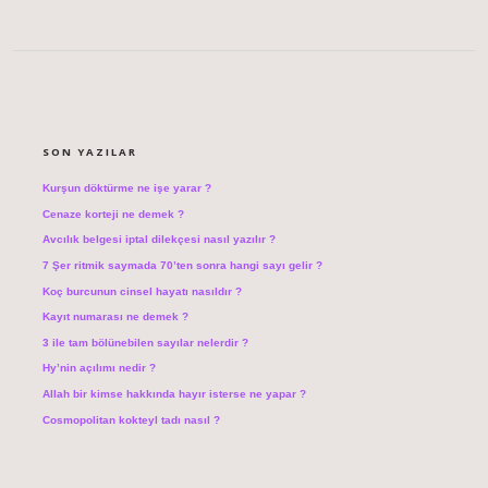
SIDEBAR
SON YAZILAR
Kurşun döktürme ne işe yarar ?
Cenaze korteji ne demek ?
Avcılık belgesi iptal dilekçesi nasıl yazılır ?
7 Şer ritmik saymada 70’ten sonra hangi sayı gelir ?
Koç burcunun cinsel hayatı nasıldır ?
Kayıt numarası ne demek ?
3 ile tam bölünebilen sayılar nelerdir ?
Hy’nin açılımı nedir ?
Allah bir kimse hakkında hayır isterse ne yapar ?
Cosmopolitan kokteyl tadı nasıl ?