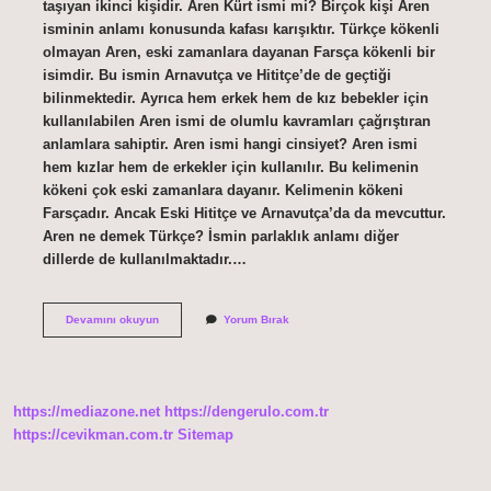
taşıyan ikinci kişidir. Aren Kürt ismi mi? Birçok kişi Aren
isminin anlamı konusunda kafası karışıktır. Türkçe kökenli
olmayan Aren, eski zamanlara dayanan Farsça kökenli bir
isimdir. Bu ismin Arnavutça ve Hititçe’de de geçtiği
bilinmektedir. Ayrıca hem erkek hem de kız bebekler için
kullanılabilen Aren ismi de olumlu kavramları çağrıştıran
anlamlara sahiptir. Aren ismi hangi cinsiyet? Aren ismi
hem kızlar hem de erkekler için kullanılır. Bu kelimenin
kökeni çok eski zamanlara dayanır. Kelimenin kökeni
Farsçadır. Ancak Eski Hititçe ve Arnavutça’da da mevcuttur.
Aren ne demek Türkçe? İsmin parlaklık anlamı diğer
dillerde de kullanılmaktadır.…
Aren
Devamını okuyun
Yorum Bırak
Ismi
Kac
Kiside
Var
https://mediazone.net
https://dengerulo.com.tr
https://cevikman.com.tr
Sitemap