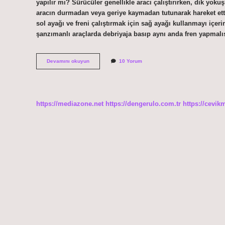
yapılır mı? Sürücüler genellikle aracı çalıştırırken, dik yoku
aracın durmadan veya geriye kaymadan tutunarak hareket ettir
sol ayağı ve freni çalıştırmak için sağ ayağı kullanmayı içer
şanzımanlı araçlarda debriyaja basıp aynı anda fren yapmal
Debriyaja
Devamını okuyun
10 Yorum
Basmadan
Frene
Basılır
Mı
https://mediazone.net
https://dengerulo.com.tr
https://cevik