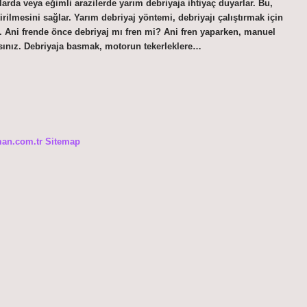
şlarda veya eğimli arazilerde yarım debriyaja ihtiyaç duyarlar. Bu,
ilmesini sağlar. Yarım debriyaj yöntemi, debriyajı çalıştırmak için
ir. Ani frende önce debriyaj mı fren mi? Ani fren yaparken, manuel
ısınız. Debriyaja basmak, motorun tekerleklere…
man.com.tr
Sitemap