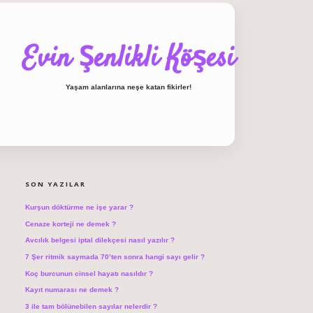
Evin Şenlikli Köşesi
Yaşam alanlarına neşe katan fikirler!
SIDEBAR
hiltonbet giriş
SON YAZILAR
Kurşun döktürme ne işe yarar ?
Cenaze korteji ne demek ?
Avcılık belgesi iptal dilekçesi nasıl yazılır ?
7 Şer ritmik saymada 70’ten sonra hangi sayı gelir ?
Koç burcunun cinsel hayatı nasıldır ?
Kayıt numarası ne demek ?
3 ile tam bölünebilen sayılar nelerdir ?