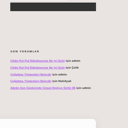
SON YORUMLAR
Cildin Pul Pul Dökülmesine Ne Iyi Gelir
için
admin
Cildin Pul Pul Dökülmesine Ne Iyi Gelir
için
Çelik
Çoğaltma Yöntemleri Nelerdir
için
admin
Çoğaltma Yöntemleri Nelerdir
için
HızlıAyak
Adetin Son Günlerinde Cinsel Ilişkiye Girilir Mi
için
admin