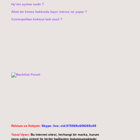
Hy’nin açılımı nedir ?
Allah bir kimse hakkında hayır isterse ne yapar ?
Cosmopolitan kokteyl tadı nasıl ?
Reklam ve İletişim:
Skype: live:.cid.575569c608265c69
Yasal Uyarı:
Bu internet sitesi, herhangi bir marka, kurum
veya şahıs şirketi ile hiçbir bağlantısı bulunmamaktadır.