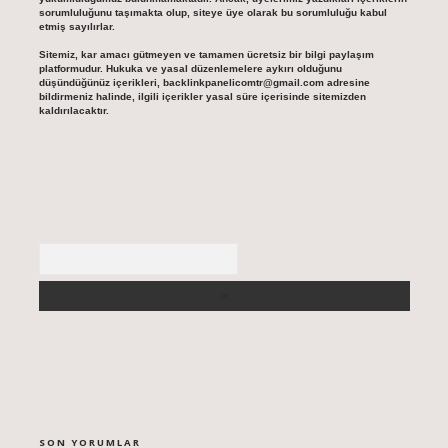
sorumluluğunu taşımakta olup, siteye üye olarak bu sorumluluğu kabul
etmiş sayılırlar.
Sitemiz, kar amacı gütmeyen ve tamamen ücretsiz bir bilgi paylaşım
platformudur. Hukuka ve yasal düzenlemelere aykırı olduğunu
düşündüğünüz içerikleri,
backlinkpanelicomtr@gmail.com
adresine
bildirmeniz halinde, ilgili içerikler yasal süre içerisinde sitemizden
kaldırılacaktır.
Arama
SON YORUMLAR