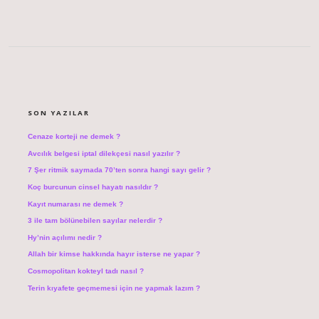
SIDEBAR
SON YAZILAR
Cenaze korteji ne demek ?
Avcılık belgesi iptal dilekçesi nasıl yazılır ?
7 Şer ritmik saymada 70’ten sonra hangi sayı gelir ?
Koç burcunun cinsel hayatı nasıldır ?
Kayıt numarası ne demek ?
3 ile tam bölünebilen sayılar nelerdir ?
Hy’nin açılımı nedir ?
Allah bir kimse hakkında hayır isterse ne yapar ?
Cosmopolitan kokteyl tadı nasıl ?
Terin kıyafete geçmemesi için ne yapmak lazım ?