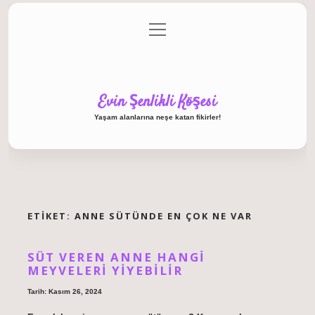
menüyü
Anasayfa
Gizlilik Politikası
Yasal Uyarı
aç
Hakkımızda
Evin Şenlikli Köşesi
Yaşam alanlarına neşe katan fikirler!
ETIKET:
ANNE SÜTÜNDE EN ÇOK NE VAR
SÜT VEREN ANNE HANGI
MEYVELERI YIYEBILIR
Tarih: Kasım 26, 2024