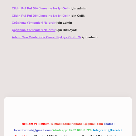
Cildin Pul Pul Dökülmesine Ne Iyi Gelir
için
admin
Cildin Pul Pul Dökülmesine Ne Iyi Gelir
için
Çelik
Çoğaltma Yöntemleri Nelerdir
için
admin
Çoğaltma Yöntemleri Nelerdir
için
HızlıAyak
Adetin Son Günlerinde Cinsel Ilişkiye Girilir Mi
için
admin
 giriş
Reklam ve İletişim:
E-mail:
backlinkpaneli@gmail.com
Teams:
forumhizmeti@gmail.com
Whatsapp: 0262 606 0 726
Telegram: @karabul