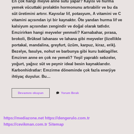
En çok hangi meyve anne sütü yapar? Kayısı ve hurma
yemek vücuttaki prolaktin hormonunu artırabilir ve bu da
süt üretimini artırır. Kayısılar lif, potasyum, A vitamini ve C
vitamini açısından iyi bir kaynaktır. Öte yandan hurma lif ve
kalsiyum açısından zengindir ve doğal olarak tatlıdır.
Emzirirken hangi meyveler yenmeli? Karnabahar, pırasa,
brokoli, Brüksel lahanası ve lahana gibi meyveler (özellikle
portakal, mandalina, greyfurt, üzüm, karpuz, kiraz, erik).
Bezelye, fasulye, nohut ve barbunya gibi kuru baklagiller.
Emziren anne en çok ne yemeli? Yeşil yapraklı sebzeler,
yoğurt, yağsız süt ve peynir ideal besin kaynaklarıdır.
Karbonhidratlar: Emzirme döneminde çok fazla enerjiye
ihtiyaç duyulur. Bu…
Süt
Devamını okuyun
Yorum Bırak
Veren
Anne
Hangi
Meyveleri
Yiyebilir
https://mediazone.net
https://dengerulo.com.tr
https://cevikman.com.tr
Sitemap