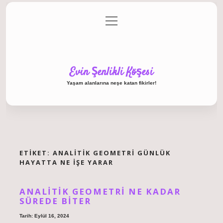
menüyü
Anasayfa
Gizlilik Politikası
Yasal Uyarı
aç
Hakkımızda
Evin Şenlikli Köşesi
Yaşam alanlarına neşe katan fikirler!
ETIKET:
ANALITIK GEOMETRI GÜNLÜK
HAYATTA NE IŞE YARAR
ANALITIK GEOMETRI NE KADAR
SÜREDE BITER
Tarih: Eylül 16, 2024