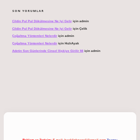
SON YORUMLAR
Cildin Pul Pul Dökülmesine Ne Iyi Gelir
için
admin
Cildin Pul Pul Dökülmesine Ne Iyi Gelir
için
Çelik
Çoğaltma Yöntemleri Nelerdir
için
admin
Çoğaltma Yöntemleri Nelerdir
için
HızlıAyak
Adetin Son Günlerinde Cinsel Ilişkiye Girilir Mi
için
admin
 giriş
Reklam ve İletişim:
E-mail:
backlinkpaneli@gmail.com
Teams: