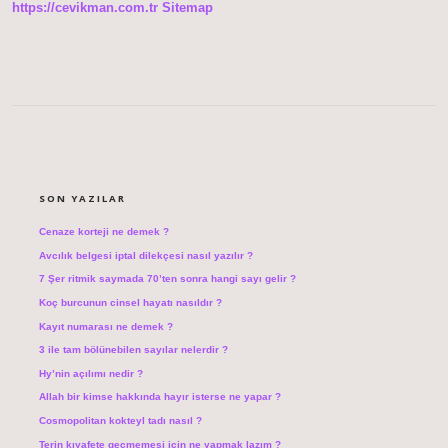
https://cevikman.com.tr
Sitemap
SIDEBAR
SON YAZILAR
Cenaze korteji ne demek ?
Avcılık belgesi iptal dilekçesi nasıl yazılır ?
7 Şer ritmik saymada 70’ten sonra hangi sayı gelir ?
Koç burcunun cinsel hayatı nasıldır ?
Kayıt numarası ne demek ?
3 ile tam bölünebilen sayılar nelerdir ?
Hy’nin açılımı nedir ?
Allah bir kimse hakkında hayır isterse ne yapar ?
Cosmopolitan kokteyl tadı nasıl ?
Terin kıyafete geçmemesi için ne yapmak lazım ?