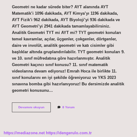
Geometri ne kadar sürede biter? AYT alanında AYT
Matematik’i 1096 dakikada, AYT Kimya’yı 1196 dakikada,
AYT Fizik’i 962 dakikada, AYT Biyoloji’yi 936 dakikada ve
AYT Geometri’yi 2941 dakikada tamamlayabilirsiniz.
Analitik Geometri TYT mi AYT mi? TYT geometri konuları
temel kavramlar, açılar, üçgenler, çokgenler, dörtgenler,
daire ve involüt, analitik geometri ve katı cisimler gibi
başlıklar altında gruplandırılabilir. TYT geometri konuları 9.
ve 10. sınıf müfredatına göre hazırlanmıştır. Analitik
Geometri kaçıncı sınıf konusu? 11. sınıf matematik
videolarına devam ediyoruz! Emrah Hoca ile birlikte 11.
sınıf konularını en iyi şekilde öğreniyoruz ve YKS 2023
sınavına bomba gibi hazırlanıyoruz! Bu dersimizde analitik
geometri konusunu…
Analitik
Devamını okuyun
8 Yorum
Geometri
Ne
Kadar
Sürede
Biter
https://mediazone.net
https://dengerulo.com.tr