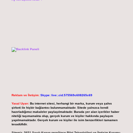
Reklam ve İletişim:
Skype: live:.cid.575569c608265c69
Yasal Uyarı:
Bu internet sitesi, herhangi bir marka, kurum veya şahıs
şirketi ile hiçbir bağlantısı bulunmamaktadır. Sitede yalnızca kendi
hazırladığımız makaleler paylaşılmaktadır. Burada yer alan içerikler haber
niteliği taşımamakta olup, gerçek kurum ve kişiler hakkında paylaşım
yapılmamaktadır. Gerçek kurum ve kişiler ile isim benzerlikleri tamamen
tesadüfidir.
Sitemiz, 5651 Sayılı Kanun gereğince Bilgi Teknolojileri ve İletişim Kurumu