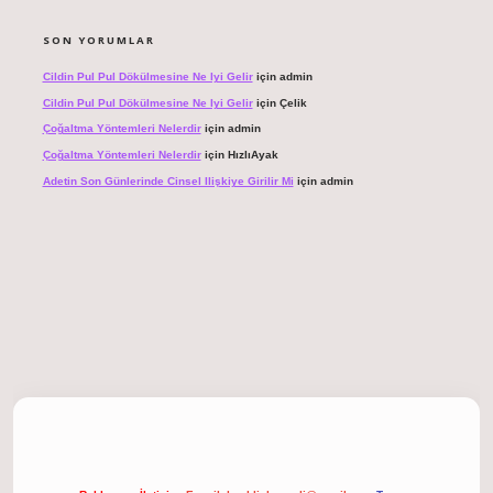
SON YORUMLAR
Cildin Pul Pul Dökülmesine Ne Iyi Gelir
için
admin
Cildin Pul Pul Dökülmesine Ne Iyi Gelir
için
Çelik
Çoğaltma Yöntemleri Nelerdir
için
admin
Çoğaltma Yöntemleri Nelerdir
için
HızlıAyak
Adetin Son Günlerinde Cinsel Ilişkiye Girilir Mi
için
admin
 giriş