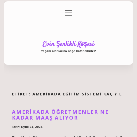
menüyü
Anasayfa
Gizlilik Politikası
Yasal Uyarı
aç
Hakkımızda
Evin Şenlikli Köşesi
Yaşam alanlarına neşe katan fikirler!
ETIKET:
AMERIKADA EĞITIM SISTEMI KAÇ YIL
AMERIKADA ÖĞRETMENLER NE
KADAR MAAŞ ALIYOR
Tarih: Eylül 21, 2024