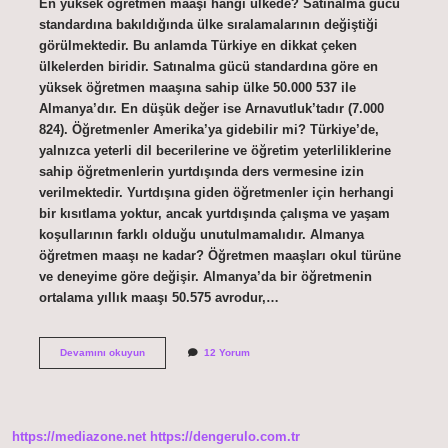
En yüksek öğretmen maaşı hangi ülkede? Satınalma gücü
standardına bakıldığında ülke sıralamalarının değiştiği
görülmektedir. Bu anlamda Türkiye en dikkat çeken
ülkelerden biridir. Satınalma gücü standardına göre en
yüksek öğretmen maaşına sahip ülke 50.000 537 ile
Almanya’dır. En düşük değer ise Arnavutluk’tadır (7.000
824). Öğretmenler Amerika’ya gidebilir mi? Türkiye’de,
yalnızca yeterli dil becerilerine ve öğretim yeterliliklerine
sahip öğretmenlerin yurtdışında ders vermesine izin
verilmektedir. Yurtdışına giden öğretmenler için herhangi
bir kısıtlama yoktur, ancak yurtdışında çalışma ve yaşam
koşullarının farklı olduğu unutulmamalıdır. Almanya
öğretmen maaşı ne kadar? Öğretmen maaşları okul türüne
ve deneyime göre değişir. Almanya’da bir öğretmenin
ortalama yıllık maaşı 50.575 avrodur,…
Amerikada
Devamını okuyun
12 Yorum
Öğretmenler
Ne
Kadar
Maaş
Alıyor
https://mediazone.net
https://dengerulo.com.tr