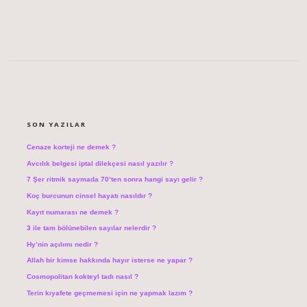
SIDEBAR
SON YAZILAR
Cenaze korteji ne demek ?
Avcılık belgesi iptal dilekçesi nasıl yazılır ?
7 Şer ritmik saymada 70’ten sonra hangi sayı gelir ?
Koç burcunun cinsel hayatı nasıldır ?
Kayıt numarası ne demek ?
3 ile tam bölünebilen sayılar nelerdir ?
Hy’nin açılımı nedir ?
Allah bir kimse hakkında hayır isterse ne yapar ?
Cosmopolitan kokteyl tadı nasıl ?
Terin kıyafete geçmemesi için ne yapmak lazım ?