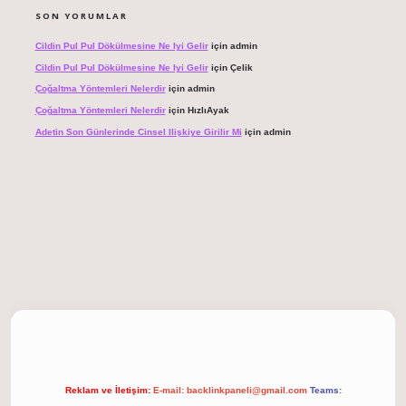
SON YORUMLAR
Cildin Pul Pul Dökülmesine Ne Iyi Gelir
için
admin
Cildin Pul Pul Dökülmesine Ne Iyi Gelir
için
Çelik
Çoğaltma Yöntemleri Nelerdir
için
admin
Çoğaltma Yöntemleri Nelerdir
için
HızlıAyak
Adetin Son Günlerinde Cinsel Ilişkiye Girilir Mi
için
admin
giriş
Reklam ve İletişim:
E-mail:
backlinkpaneli@gmail.com
Teams: