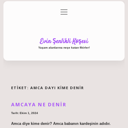
menüyü
Anasayfa
Gizlilik Politikası
Yasal Uyarı
aç
Hakkımızda
Evin Şenlikli Köşesi
Yaşam alanlarına neşe katan fikirler!
ETIKET:
AMCA DAYI KIME DENIR
AMCAYA NE DENIR
Tarih: Ekim 1, 2024
Amca diye kime denir? Amca babanın kardeşinin adıdır.