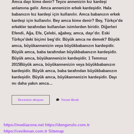
Amca dayı kime denir? Teyze annenizin kız kardeşi
anlamına gelir. Amca annenizin erkek kardeşidir. Hala
babanızın kız kardeşi için kullanılır. Amca babanızın erkek
kardeşi için kullanılır. Bey amca kime denir? Bey, Türkçe’de
erkekler tarafından kullanılan isimlerden biridir. Diğerleri
Efendi, Ağa, Efe, Çelebi, ağabey, amca, dayı’dır. Eski
Türkçe’deki biçimi beg’dir. Büyük amca ne demek? Büyük
amca, büyükannenizin veya büyükbabanızın kardeşidir.
Büyük amca, baba tarafından büyükbabanızın kardeşidir.
Büyük amca, büyükannenizin kardeşidir. 1 Temmuz
2015Büyük amca, büyükannenizin veya büyükbabanızın
kardeşidir. Büyük amca, baba tarafından büyükbabanızın
kardeşidir. Büyük amca, büyükannenizin kardeşidir. Dayı
mı daha yakın amca…
Amcaya
Devamını okuyun
Yorum Bırak
Ne
Denir
https://mediazone.net
https://dengerulo.com.tr
https://cevikman.com.tr
Sitemap