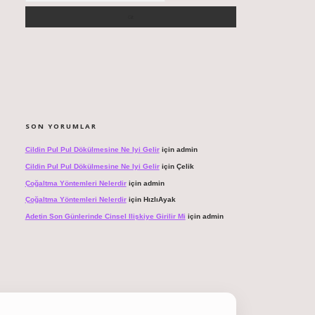
SON YORUMLAR
Cildin Pul Pul Dökülmesine Ne Iyi Gelir
için
admin
Cildin Pul Pul Dökülmesine Ne Iyi Gelir
için
Çelik
Çoğaltma Yöntemleri Nelerdir
için
admin
Çoğaltma Yöntemleri Nelerdir
için
HızlıAyak
Adetin Son Günlerinde Cinsel Ilişkiye Girilir Mi
için
admin