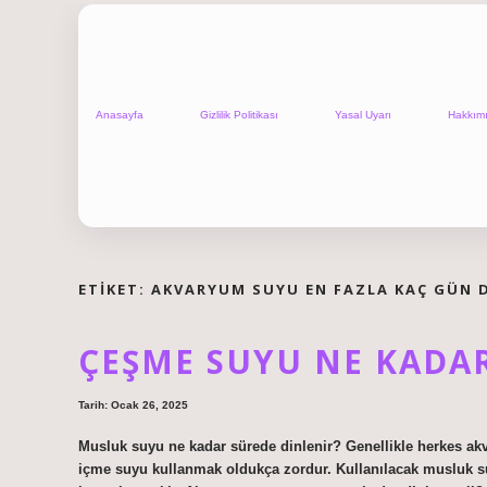
Anasayfa
Gizlilik Politikası
Yasal Uyarı
Hakkım
ETIKET:
AKVARYUM SUYU EN FAZLA KAÇ GÜN 
ÇEŞME SUYU NE KADA
Tarih: Ocak 26, 2025
Musluk suyu ne kadar sürede dinlenir? Genellikle herkes ak
içme suyu kullanmak oldukça zordur. Kullanılacak musluk su