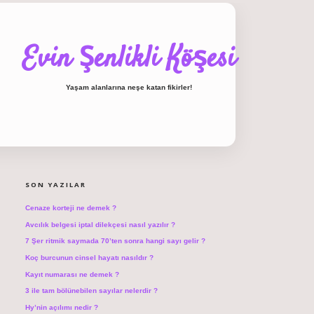
Evin Şenlikli Köşesi
Yaşam alanlarına neşe katan fikirler!
SIDEBAR
hiltonbet giriş
SON YAZILAR
Cenaze korteji ne demek ?
Avcılık belgesi iptal dilekçesi nasıl yazılır ?
7 Şer ritmik saymada 70’ten sonra hangi sayı gelir ?
Koç burcunun cinsel hayatı nasıldır ?
Kayıt numarası ne demek ?
3 ile tam bölünebilen sayılar nelerdir ?
Hy’nin açılımı nedir ?