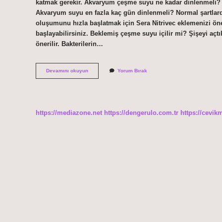
katmak gerekir. Akvaryum çeşme suyu ne kadar dinlenmeli? İ
Akvaryum suyu en fazla kaç gün dinlenmeli? Normal şartlarda 
oluşumunu hızla başlatmak için Sera Nitrivec eklemenizi öner
başlayabilirsiniz. Beklemiş çeşme suyu içilir mi? Şişeyi a
önerilir. Bakterilerin…
Çeşme
Devamını okuyun
Yorum Bırak
Suyu
Ne
Kadar
Dinlenmeli
https://mediazone.net
https://dengerulo.com.tr
https://cevik