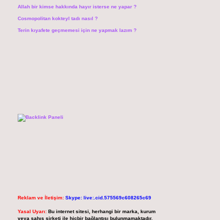
Allah bir kimse hakkında hayır isterse ne yapar ?
Cosmopolitan kokteyl tadı nasıl ?
Terin kıyafete geçmemesi için ne yapmak lazım ?
Reklam ve İletişim:
Skype: live:.cid.575569c608265c69
Yasal Uyarı:
Bu internet sitesi, herhangi bir marka, kurum
veya şahıs şirketi ile hiçbir bağlantısı bulunmamaktadır.