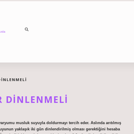
ızda
DINLENMELI
R DINLENMELI
varyumu musluk suyuyla doldurmayı tercih eder. Aslında arıtılmış
yunun yaklaşık iki gün dinlendirilmiş olması gerektiğini hesaba