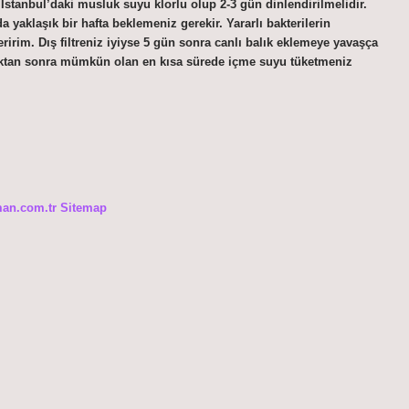
stanbul’daki musluk suyu klorlu olup 2-3 gün dinlendirilmelidir.
yaklaşık bir hafta beklemeniz gerekir. Yararlı bakterilerin
irim. Dış filtreniz iyiyse 5 gün sonra canlı balık eklemeye yavaşça
çtıktan sonra mümkün olan en kısa sürede içme suyu tüketmeniz
man.com.tr
Sitemap