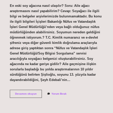
En eski soy ağacına nasıl ulaşılır? Soru: Aile ağacı
araştırmasını nasıl yapabilirim? Cevap: Soyağacı ile ilgili
bilgi ve belgeler arşivlerimizde bulunmamaktadır. Bu konu
ile ilgili bilgileri İçişleri Bakanlığı Nüfus ve Vatandaşlık
İşleri Genel Müdürlüğü’nden veya bağlı olduğunuz nüfus
müdürlüğünden alabilirsiniz. Soyumun nereden geldiğini
öğrenmek istiyorum.? T.C. Kimlik numaranız ve e-devlet
şifreniz veya diğer güvenli kimlik doğrulama araçlarıyla
adrese giriş yaptıktan sonra “Nüfus ve Vatandaşlık İşleri
Genel Müdürlüğü/Soy Bilgisi Sorgulama” servisi
aracılığıyla soyağacı belgenizi oluşturabilirsiniz. Soy
ağacında ne kadar geriye gidilir? Aile geçmişine ilişkin
sorularla başladığı bu yolda araştırmalarının 10 yıldır
sürdüğünü belirten Şişlioğlu, soyunu 13. yüzyıla kadar
dayandırabildiğini, Şeyh Edebali’nin…
1800
Devamını okuyun
Yorum Bırak
Öncesi
Soy
Ağacı
Nasıl
Öğrenilir