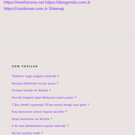
https://mediazone.net
https://dengerulo.com.tr
https://cevikman.com.tr
Sitemap
SIDEBAR
SON YAZILAR
Türklere özgü çalgılar nelerdir ?
Kurşun döktürme ne işe yarar ?
Cenaze korteji ne demek ?
Avcılık belgesi iptal dilekçesi nasıl yazılır ?
7 Şer ritmik saymada 70’ten sonra hangi sayı gelir ?
Koç burcunun cinsel hayatı nasıldır ?
Kayıt numarası ne demek ?
3 ile tam bölünebilen sayılar nelerdir ?
Hy’nin açılımı nedir ?