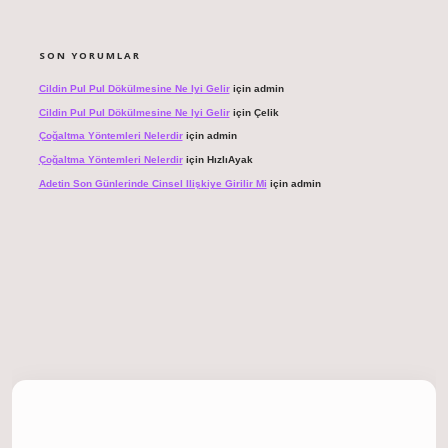
SON YORUMLAR
Cildin Pul Pul Dökülmesine Ne Iyi Gelir
için
admin
Cildin Pul Pul Dökülmesine Ne Iyi Gelir
için
Çelik
Çoğaltma Yöntemleri Nelerdir
için
admin
Çoğaltma Yöntemleri Nelerdir
için
HızlıAyak
Adetin Son Günlerinde Cinsel Ilişkiye Girilir Mi
için
admin
 giriş