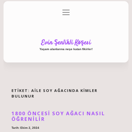
menüyü
Anasayfa
Gizlilik Politikası
Yasal Uyarı
aç
Hakkımızda
Evin Şenlikli Köşesi
Yaşam alanlarına neşe katan fikirler!
ETIKET:
AILE SOY AĞACINDA KIMLER
BULUNUR
1800 ÖNCESI SOY AĞACI NASIL
ÖĞRENILIR
Tarih: Ekim 2, 2024