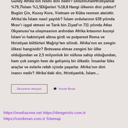
Güney Afrika’nın resmi dini nedir? DinDinOranHristiyanlar
%79,7İslam %1,5Diğerleri %18,8 Hangi ülkenin dini yoktur?
Bugün Çin, Kuzey Kore, Vietnam ve Küba resmen ateisttir.
Afrika’da İslam nasıl yayıldı? İslam ordularının 639 yılında
Mısır’ı işgal etmesi ve Tarık bin Ziyad’ın 711 yılında Atlas
Okyanusu’na ulaşmasının ardından Afrika kıtasının kuzeyi
İslam’ın hakimiyeti altına girdi ve putperest Roma ve
Hıristiyan kültürleri Mağrip’ten silindi. Afrika’nın en zengin
ülkesi hangisidir? Botsvana elmas zengini bir ülke
olduğundan ve 2,5 milyonluk bir nüfusa sahip olduğundan,
hem çok zengin hem de gelişmiş bir ülkedir. İnsanlar lüks
araçlar ve evlerle refah içinde yaşarlar. Afrika’nın dini
inancı nedir? Afrika’daki din, Hristiyanlık, İslam…
Afrika
Devamını okuyun
Yorum Bırak
Hangi
Dine
Mensuptur
https://mediazone.net
https://dengerulo.com.tr
https://cevikman.com.tr
Sitemap