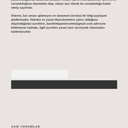
sorumluluğunu taşımakta olup, siteye üye olarak bu sorumluluğu kabul
etmiş sayılırlar.
Sitemiz, kar amacı gütmeyen ve tamamen ücretsiz bir bilgi paylaşım
platformudur. Hukuka ve yasal düzenlemelere aykırı olduğunu
düşündüğünüz içerikleri,
backlinkpanelicomtr@gmail.com
adresine
bildirmeniz halinde, ilgili içerikler yasal süre içerisinde sitemizden
kaldırılacaktır.
Arama
SON YORUMLAR