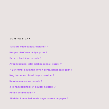
SIDEBAR
SON YAZILAR
Türklere özgü çalgılar nelerdir ?
Kurşun döktürme ne işe yarar ?
Cenaze korteji ne demek ?
Avcılık belgesi iptal dilekçesi nasıl yazılır ?
7 Şer ritmik saymada 70’ten sonra hangi sayı gelir ?
Koç burcunun cinsel hayatı nasıldır ?
Kayıt numarası ne demek ?
3 ile tam bölünebilen sayılar nelerdir ?
Hy’nin açılımı nedir ?
Allah bir kimse hakkında hayır isterse ne yapar ?