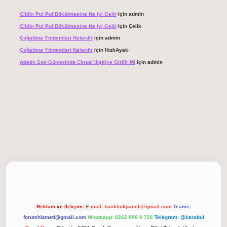
Cildin Pul Pul Dökülmesine Ne Iyi Gelir
için
admin
Cildin Pul Pul Dökülmesine Ne Iyi Gelir
için
Çelik
Çoğaltma Yöntemleri Nelerdir
için
admin
Çoğaltma Yöntemleri Nelerdir
için
HızlıAyak
Adetin Son Günlerinde Cinsel Ilişkiye Girilir Mi
için
admin
giriş
Reklam ve İletişim:
E-mail:
backlinkpaneli@gmail.com
Teams:
forumhizmeti@gmail.com
Whatsapp: 0262 606 0 726
Telegram: @karabul