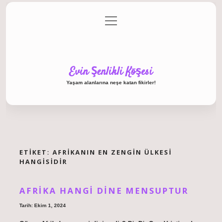
menüyü
Anasayfa
Gizlilik Politikası
Yasal Uyarı
aç
Hakkımızda
Evin Şenlikli Köşesi
Yaşam alanlarına neşe katan fikirler!
ETIKET:
AFRIKANIN EN ZENGIN ÜLKESI
HANGISIDIR
AFRIKA HANGI DINE MENSUPTUR
Tarih: Ekim 1, 2024