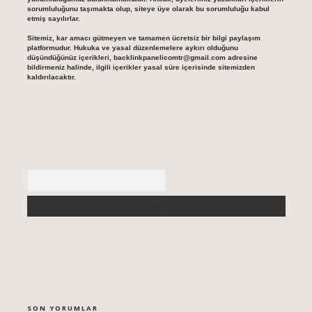
sorumluluğunu taşımakta olup, siteye üye olarak bu sorumluluğu kabul
etmiş sayılırlar.
Sitemiz, kar amacı gütmeyen ve tamamen ücretsiz bir bilgi paylaşım
platformudur. Hukuka ve yasal düzenlemelere aykırı olduğunu
düşündüğünüz içerikleri,
backlinkpanelicomtr@gmail.com
adresine
bildirmeniz halinde, ilgili içerikler yasal süre içerisinde sitemizden
kaldırılacaktır.
Arama
SON YORUMLAR