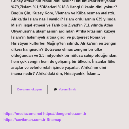
Güney Afrika’nın resmi dini nedir? DinDinOranHristiyanlar
%79,7İslam %1,5Diğerleri %18,8 Hangi ülkenin dini yoktur?
Bugün Çin, Kuzey Kore, Vietnam ve Küba resmen ateisttir.
Afrika’da İslam nasıl yayıldı? İslam ordularının 639 yılında
Mısır’ı işgal etmesi ve Tarık bin Ziyad’ın 711 yılında Atlas
Okyanusu’na ulaşmasının ardından Afrika kıtasının kuzeyi
İslam’ın hakimiyeti altına girdi ve putperest Roma ve
Hıristiyan kültürleri Mağrip’ten silindi. Afrika’nın en zengin
ülkesi hangisidir? Botsvana elmas zengini bir ülke
olduğundan ve 2,5 milyonluk bir nüfusa sahip olduğundan,
hem çok zengin hem de gelişmiş bir ülkedir. İnsanlar lüks
araçlar ve evlerle refah içinde yaşarlar. Afrika’nın dini
inancı nedir? Afrika’daki din, Hristiyanlık, İslam…
Afrika
Devamını okuyun
Yorum Bırak
Hangi
Dine
Mensuptur
https://mediazone.net
https://dengerulo.com.tr
https://cevikman.com.tr
Sitemap