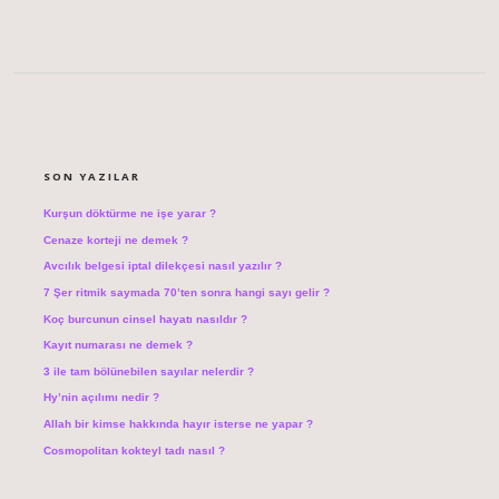
SIDEBAR
SON YAZILAR
Kurşun döktürme ne işe yarar ?
Cenaze korteji ne demek ?
Avcılık belgesi iptal dilekçesi nasıl yazılır ?
7 Şer ritmik saymada 70’ten sonra hangi sayı gelir ?
Koç burcunun cinsel hayatı nasıldır ?
Kayıt numarası ne demek ?
3 ile tam bölünebilen sayılar nelerdir ?
Hy’nin açılımı nedir ?
Allah bir kimse hakkında hayır isterse ne yapar ?
Cosmopolitan kokteyl tadı nasıl ?