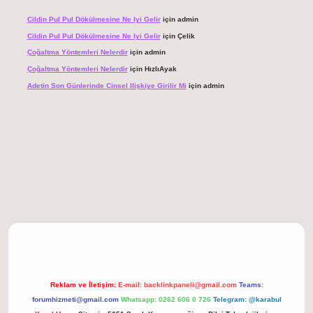
Cildin Pul Pul Dökülmesine Ne Iyi Gelir
için
admin
Cildin Pul Pul Dökülmesine Ne Iyi Gelir
için
Çelik
Çoğaltma Yöntemleri Nelerdir
için
admin
Çoğaltma Yöntemleri Nelerdir
için
HızlıAyak
Adetin Son Günlerinde Cinsel Ilişkiye Girilir Mi
için
admin
 giriş
Reklam ve İletişim:
E-mail:
backlinkpaneli@gmail.com
Teams:
forumhizmeti@gmail.com
Whatsapp: 0262 606 0 726
Telegram: @karabul