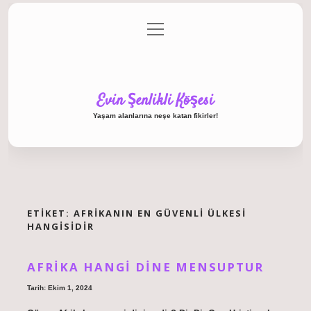
menüyü
Anasayfa
Gizlilik Politikası
Yasal Uyarı
aç
Hakkımızda
Evin Şenlikli Köşesi
Yaşam alanlarına neşe katan fikirler!
ETIKET:
AFRIKANIN EN GÜVENLI ÜLKESI
HANGISIDIR
AFRIKA HANGI DINE MENSUPTUR
Tarih: Ekim 1, 2024