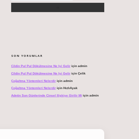
SON YORUMLAR
Cildin Pul Pul Dökülmesine Ne Iyi Gelir
için
admin
Cildin Pul Pul Dökülmesine Ne Iyi Gelir
için
Çelik
Çoğaltma Yöntemleri Nelerdir
için
admin
Çoğaltma Yöntemleri Nelerdir
için
HızlıAyak
Adetin Son Günlerinde Cinsel Ilişkiye Girilir Mi
için
admin