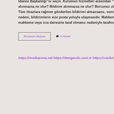
İdaresi Başkanlığı”nı seçin. Kurumun hizmetleri arasından “E
alınmazsa ne olur? Bildirim alınmazsa ne olur? Borcunuz ols
Tüm itirazlara rağmen gönderilen bildirimi almazsanız, sonr
nedeni, bildirimlerin size posta yoluyla ulaşmasıdır. Mahkeme
mahkeme veya icra dairesine taraf olmanız nedeniyle tarafı
Mahkeme
Devamını okuyun
6 Yorum
Tebligatı
Nasıl
Gelir
https://mediazone.net
https://dengerulo.com.tr
https://cevik