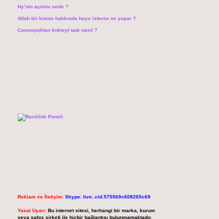
Hy’nin açılımı nedir ?
Allah bir kimse hakkında hayır isterse ne yapar ?
Cosmopolitan kokteyl tadı nasıl ?
Reklam ve İletişim:
Skype: live:.cid.575569c608265c69
Yasal Uyarı:
Bu internet sitesi, herhangi bir marka, kurum
veya şahıs şirketi ile hiçbir bağlantısı bulunmamaktadır.