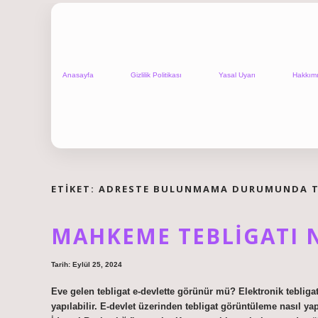
Anasayfa
Gizlilik Politikası
Yasal Uyarı
Hakkım
ETIKET:
ADRESTE BULUNMAMA DURUMUNDA TE
MAHKEME TEBLIGATI N
Tarih: Eylül 25, 2024
Eve gelen tebligat e-devlette görünür mü? Elektronik teblig
yapılabilir. E-devlet üzerinden tebligat görüntüleme nasıl ya