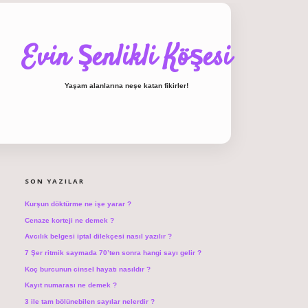
Evin Şenlikli Köşesi
Yaşam alanlarına neşe katan fikirler!
SIDEBAR
hiltonbet giriş
SON YAZILAR
Kurşun döktürme ne işe yarar ?
Cenaze korteji ne demek ?
Avcılık belgesi iptal dilekçesi nasıl yazılır ?
7 Şer ritmik saymada 70’ten sonra hangi sayı gelir ?
Koç burcunun cinsel hayatı nasıldır ?
Kayıt numarası ne demek ?
3 ile tam bölünebilen sayılar nelerdir ?