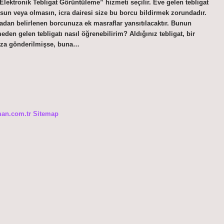
lektronik Tebligat Görüntüleme” hizmeti seçilir. Eve gelen tebligat
un veya olmasın, icra dairesi size bu borcu bildirmek zorundadır.
adan belirlenen borcunuza ek masraflar yansıtılacaktır. Bunun
den gelen tebligatı nasıl öğrenebilirim? Aldığınız tebligat, bir
nıza gönderilmişse, buna…
man.com.tr
Sitemap