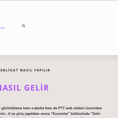
ızda
BLIGAT NASIL YAPILIR
ASIL GELIR
at görüntüleme hem e-devlet hem de PTT web siteleri üzerinden
pılır: .tr’ye giriş yaptıktan sonra “Kurumlar” bölümünde “Gelir