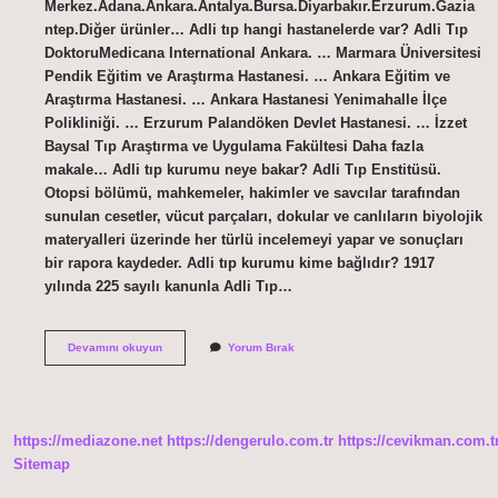
Merkez.Adana.Ankara.Antalya.Bursa.Diyarbakır.Erzurum.Gazia
ntep.Diğer ürünler… Adli tıp hangi hastanelerde var? Adli Tıp
DoktoruMedicana International Ankara. … Marmara Üniversitesi
Pendik Eğitim ve Araştırma Hastanesi. … Ankara Eğitim ve
Araştırma Hastanesi. … Ankara Hastanesi Yenimahalle İlçe
Polikliniği. … Erzurum Palandöken Devlet Hastanesi. … İzzet
Baysal Tıp Araştırma ve Uygulama Fakültesi Daha fazla
makale… Adli tıp kurumu neye bakar? Adli Tıp Enstitüsü.
Otopsi bölümü, mahkemeler, hakimler ve savcılar tarafından
sunulan cesetler, vücut parçaları, dokular ve canlıların biyolojik
materyalleri üzerinde her türlü incelemeyi yapar ve sonuçları
bir rapora kaydeder. Adli tıp kurumu kime bağlıdır? 1917
yılında 225 sayılı kanunla Adli Tıp…
Konyada
Devamını okuyun
Yorum Bırak
Adli
Tıp
Kurumu
Var
Mı
https://mediazone.net
https://dengerulo.com.tr
https://cevikman.com.t
Sitemap