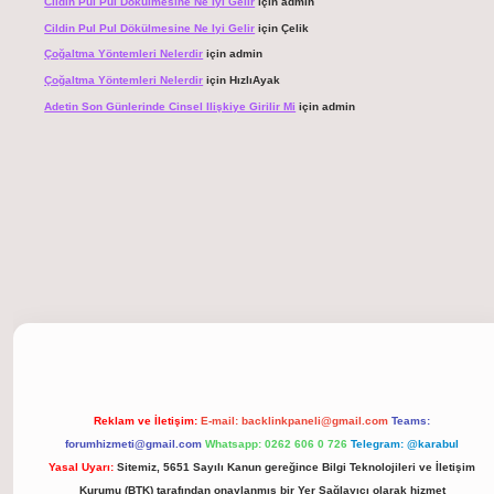
Cildin Pul Pul Dökülmesine Ne Iyi Gelir
için
admin
Cildin Pul Pul Dökülmesine Ne Iyi Gelir
için
Çelik
Çoğaltma Yöntemleri Nelerdir
için
admin
Çoğaltma Yöntemleri Nelerdir
için
HızlıAyak
Adetin Son Günlerinde Cinsel Ilişkiye Girilir Mi
için
admin
 giriş
Reklam ve İletişim:
E-mail:
backlinkpaneli@gmail.com
Teams:
forumhizmeti@gmail.com
Whatsapp: 0262 606 0 726
Telegram: @karabul
Yasal Uyarı:
Sitemiz, 5651 Sayılı Kanun gereğince Bilgi Teknolojileri ve İletişim
Kurumu (BTK) tarafından onaylanmış bir Yer Sağlayıcı olarak hizmet