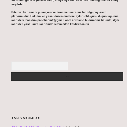
sorumluluğunu taşımakta olup, siteye üye olarak bu sorumluluğu kabul etmiş
sayılırlar.
Sitemiz, kar amacı gütmeyen ve tamamen ücretsiz bir bilgi paylaşım
platformudur. Hukuka ve yasal düzenlemelere aykırı olduğunu düşündüğünüz
içerikleri,
backlinkpanelicomtr@gmail.com
adresine bildirmeniz halinde, ilgili
içerikler yasal süre içerisinde sitemizden kaldırılacaktır.
Arama
SON YORUMLAR