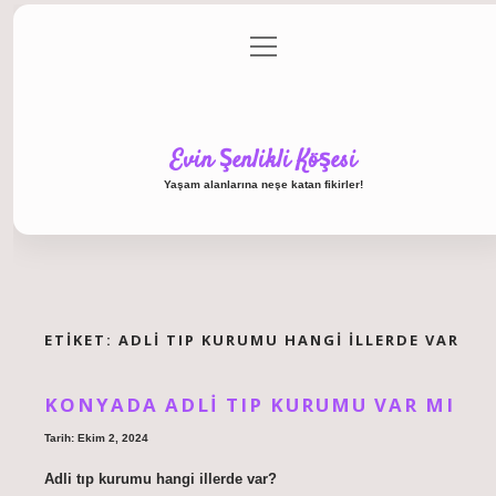
menüyü
Anasayfa
Gizlilik Politikası
Yasal Uyarı
aç
Hakkımızda
Evin Şenlikli Köşesi
Yaşam alanlarına neşe katan fikirler!
ETIKET:
ADLI TIP KURUMU HANGI ILLERDE VAR
KONYADA ADLI TIP KURUMU VAR MI
Tarih: Ekim 2, 2024
Adli tıp kurumu hangi illerde var?