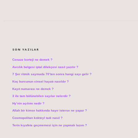
SIDEBAR
SON YAZILAR
Cenaze korteji ne demek ?
Avcılık belgesi iptal dilekçesi nasıl yazılır ?
7 Şer ritmik saymada 70’ten sonra hangi sayı gelir ?
Koç burcunun cinsel hayatı nasıldır ?
Kayıt numarası ne demek ?
3 ile tam bölünebilen sayılar nelerdir ?
Hy’nin açılımı nedir ?
Allah bir kimse hakkında hayır isterse ne yapar ?
Cosmopolitan kokteyl tadı nasıl ?
Terin kıyafete geçmemesi için ne yapmak lazım ?