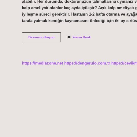
alabilir. Her durumda, doktorunuzun talimatlarına uymanız v
kalp ameliyatı olanlar kaç ayda iyileşir? Açık kalp ameliyatı g
iyileşme süreci gerektirir. Hastanın 1-2 hafta oturma ve aya
tarafa yatmak kemiğin kaynamasını önlediği için iki ay sırtü
Acik
Devamını okuyun
Yorum Bırak
Ameliyatı
Kac
Gunde
Iyilesir
https://mediazone.net
https://dengerulo.com.tr
https://cevik