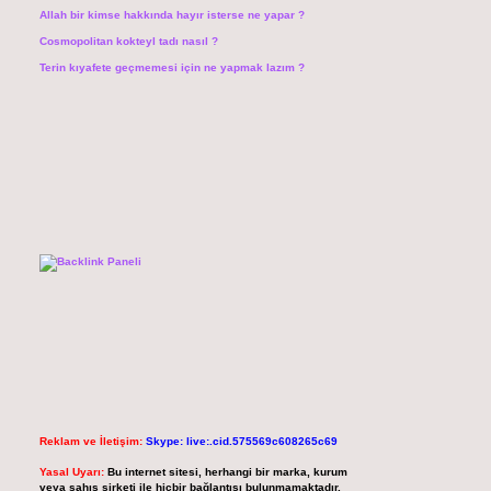
Allah bir kimse hakkında hayır isterse ne yapar ?
Cosmopolitan kokteyl tadı nasıl ?
Terin kıyafete geçmemesi için ne yapmak lazım ?
Reklam ve İletişim:
Skype: live:.cid.575569c608265c69
Yasal Uyarı:
Bu internet sitesi, herhangi bir marka, kurum
veya şahıs şirketi ile hiçbir bağlantısı bulunmamaktadır.