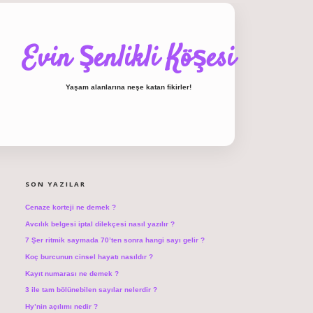
Evin Şenlikli Köşesi
Yaşam alanlarına neşe katan fikirler!
SIDEBAR
hiltonbet giriş
SON YAZILAR
Cenaze korteji ne demek ?
Avcılık belgesi iptal dilekçesi nasıl yazılır ?
7 Şer ritmik saymada 70’ten sonra hangi sayı gelir ?
Koç burcunun cinsel hayatı nasıldır ?
Kayıt numarası ne demek ?
3 ile tam bölünebilen sayılar nelerdir ?
Hy’nin açılımı nedir ?