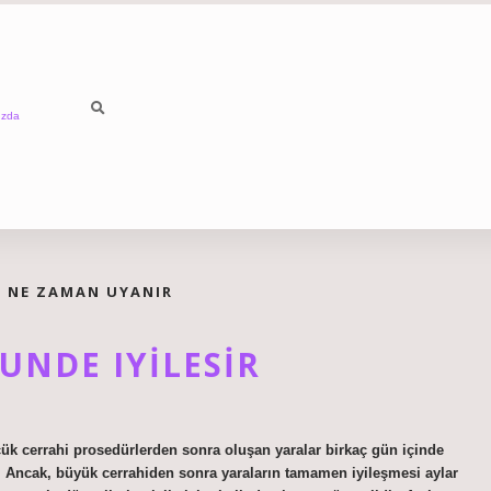
ızda
A NE ZAMAN UYANIR
UNDE IYILESIR
üçük cerrahi prosedürlerden sonra oluşan yaralar birkaç gün içinde
r. Ancak, büyük cerrahiden sonra yaraların tamamen iyileşmesi aylar