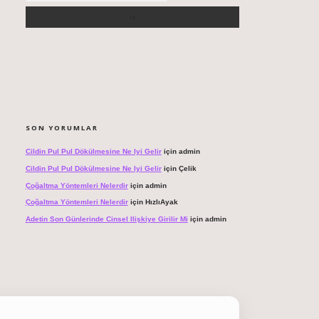
SON YORUMLAR
Cildin Pul Pul Dökülmesine Ne Iyi Gelir
için
admin
Cildin Pul Pul Dökülmesine Ne Iyi Gelir
için
Çelik
Çoğaltma Yöntemleri Nelerdir
için
admin
Çoğaltma Yöntemleri Nelerdir
için
HızlıAyak
Adetin Son Günlerinde Cinsel Ilişkiye Girilir Mi
için
admin