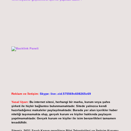
Reklam ve İletişim:
Skype: live:.cid.575569c608265c69
Yasal Uyarı:
Bu internet sitesi, herhangi bir marka, kurum veya şahıs
şirketi ile hiçbir bağlantısı bulunmamaktadır. Sitede yalnızca kendi
hazırladığımız makaleler paylaşılmaktadır. Burada yer alan içerikler haber
niteliği taşımamakta olup, gerçek kurum ve kişiler hakkında paylaşım
yapılmamaktadır. Gerçek kurum ve kişiler ile isim benzerlikleri tamamen
tesadüfidir.
Sitemiz, 5651 Sayılı Kanun gereğince Bilgi Teknolojileri ve İletişim Kurumu