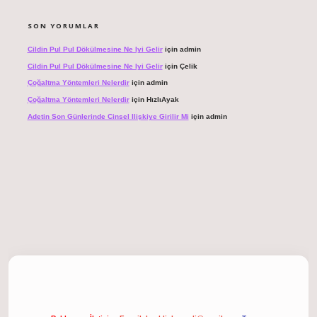
SON YORUMLAR
Cildin Pul Pul Dökülmesine Ne Iyi Gelir
için
admin
Cildin Pul Pul Dökülmesine Ne Iyi Gelir
için
Çelik
Çoğaltma Yöntemleri Nelerdir
için
admin
Çoğaltma Yöntemleri Nelerdir
için
HızlıAyak
Adetin Son Günlerinde Cinsel Ilişkiye Girilir Mi
için
admin
giriş