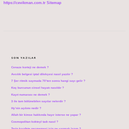
https://cevikman.com.tr
Sitemap
SIDEBAR
SON YAZILAR
Cenaze korteji ne demek ?
Avcılık belgesi iptal dilekçesi nasıl yazılır ?
7 Şer ritmik saymada 70’ten sonra hangi sayı gelir ?
Koç burcunun cinsel hayatı nasıldır ?
Kayıt numarası ne demek ?
3 ile tam bölünebilen sayılar nelerdir ?
Hy’nin açılımı nedir ?
Allah bir kimse hakkında hayır isterse ne yapar ?
Cosmopolitan kokteyl tadı nasıl ?
Terin kıyafete geçmemesi için ne yapmak lazım ?