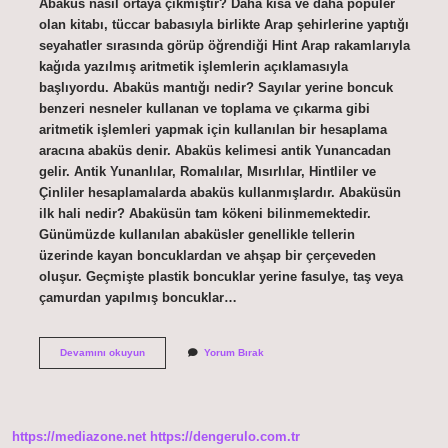
Abaküs nasıl ortaya çıkmıştır? Daha kısa ve daha popüler
olan kitabı, tüccar babasıyla birlikte Arap şehirlerine yaptığı
seyahatler sırasında görüp öğrendiği Hint Arap rakamlarıyla
kağıda yazılmış aritmetik işlemlerin açıklamasıyla
başlıyordu. Abaküs mantığı nedir? Sayılar yerine boncuk
benzeri nesneler kullanan ve toplama ve çıkarma gibi
aritmetik işlemleri yapmak için kullanılan bir hesaplama
aracına abaküs denir. Abaküs kelimesi antik Yunancadan
gelir. Antik Yunanlılar, Romalılar, Mısırlılar, Hintliler ve
Çinliler hesaplamalarda abaküs kullanmışlardır. Abaküsün
ilk hali nedir? Abaküsün tam kökeni bilinmemektedir.
Günümüzde kullanılan abaküsler genellikle tellerin
üzerinde kayan boncuklardan ve ahşap bir çerçeveden
oluşur. Geçmişte plastik boncuklar yerine fasulye, taş veya
çamurdan yapılmış boncuklar…
Abaküs
Devamını okuyun
Yorum Bırak
Nasıl
Icat
Edildi
https://mediazone.net
https://dengerulo.com.tr