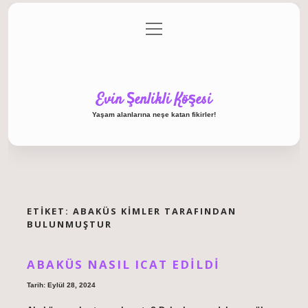
menüyü
Anasayfa
Gizlilik Politikası
Yasal Uyarı
aç
Hakkımızda
Evin Şenlikli Köşesi
Yaşam alanlarına neşe katan fikirler!
ETIKET:
ABAKÜS KIMLER TARAFINDAN
BULUNMUŞTUR
ABAKÜS NASIL ICAT EDILDI
Tarih: Eylül 28, 2024