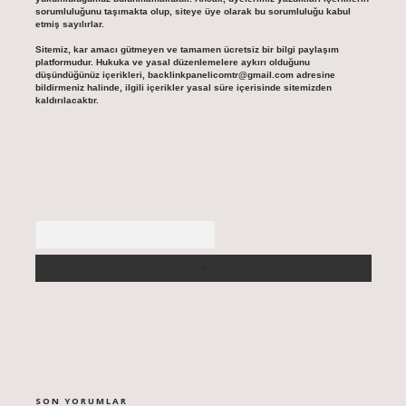
sorumluluğunu taşımakta olup, siteye üye olarak bu sorumluluğu kabul
etmiş sayılırlar.
Sitemiz, kar amacı gütmeyen ve tamamen ücretsiz bir bilgi paylaşım
platformudur. Hukuka ve yasal düzenlemelere aykırı olduğunu
düşündüğünüz içerikleri,
backlinkpanelicomtr@gmail.com
adresine
bildirmeniz halinde, ilgili içerikler yasal süre içerisinde sitemizden
kaldırılacaktır.
Arama
SON YORUMLAR