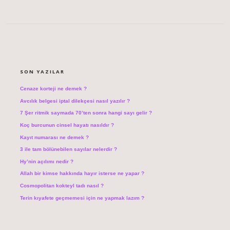
SIDEBAR
SON YAZILAR
Cenaze korteji ne demek ?
Avcılık belgesi iptal dilekçesi nasıl yazılır ?
7 Şer ritmik saymada 70’ten sonra hangi sayı gelir ?
Koç burcunun cinsel hayatı nasıldır ?
Kayıt numarası ne demek ?
3 ile tam bölünebilen sayılar nelerdir ?
Hy’nin açılımı nedir ?
Allah bir kimse hakkında hayır isterse ne yapar ?
Cosmopolitan kokteyl tadı nasıl ?
Terin kıyafete geçmemesi için ne yapmak lazım ?