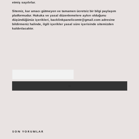
etmiş sayılırlar.
Sitemiz, kar amacı gütmeyen ve tamamen ücretsiz bir bilgi paylaşım
platformudur. Hukuka ve yasal düzenlemelere aykırı olduğunu
düşündüğünüz içerikleri,
backlinkpanelicomtr@gmail.com
adresine
bildirmeniz halinde, ilgili içerikler yasal süre içerisinde sitemizden
kaldırılacaktır.
Arama
SON YORUMLAR