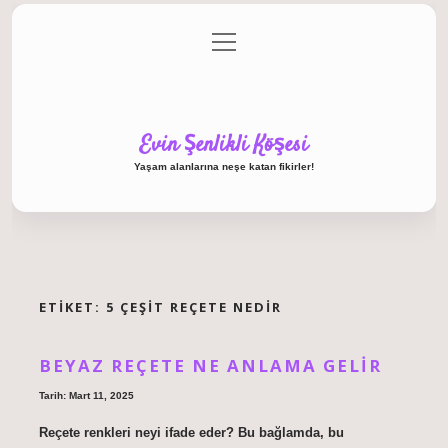
menüyü
Anasayfa
Gizlilik Politikası
Yasal Uyarı
aç
Hakkımızda
Evin Şenlikli Köşesi
Yaşam alanlarına neşe katan fikirler!
ETIKET:
5 ÇEŞIT REÇETE NEDIR
BEYAZ REÇETE NE ANLAMA GELIR
Tarih: Mart 11, 2025
Reçete renkleri neyi ifade eder? Bu bağlamda, bu