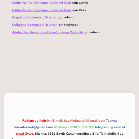
Cildin Pul Pul Dökülmesine Ne Iyi Gelir
için
admin
Cildin Pul Pul Dökülmesine Ne Iyi Gelir
için
Çelik
Çoğaltma Yöntemleri Nelerdir
için
admin
Çoğaltma Yöntemleri Nelerdir
için
HızlıAyak
Adetin Son Günlerinde Cinsel Ilişkiye Girilir Mi
için
admin
giriş
Reklam ve İletişim:
E-mail:
backlinkpaneli@gmail.com
Teams:
forumhizmeti@gmail.com
Whatsapp: 0262 606 0 726
Telegram: @karabul
Yasal Uyarı:
Sitemiz, 5651 Sayılı Kanun gereğince Bilgi Teknolojileri ve