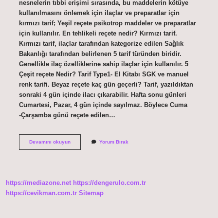
nesnelerin tıbbi erişimi sırasında, bu maddelerin kötüye
kullanılmasını önlemek için ilaçlar ve preparatlar için
kırmızı tarif; Yeşil reçete psikotrop maddeler ve preparatlar
için kullanılır. En tehlikeli reçete nedir? Kırmızı tarif.
Kırmızı tarif, ilaçlar tarafından kategorize edilen Sağlık
Bakanlığı tarafından belirlenen 5 tarif türünden biridir.
Genellikle ilaç özelliklerine sahip ilaçlar için kullanılır. 5
Çeşit reçete Nedir? Tarif Type1- El Kitabı SGK ve manuel
renk tarifi. Beyaz reçete kaç gün geçerli? Tarif, yazıldıktan
sonraki 4 gün içinde ilacı çıkarabilir. Hafta sonu günleri
Cumartesi, Pazar, 4 gün içinde sayılmaz. Böylece Cuma
-Çarşamba günü reçete edilen…
Beyaz
Devamını okuyun
Yorum Bırak
Reçete
Ne
Anlama
Gelir
https://mediazone.net
https://dengerulo.com.tr
https://cevikman.com.tr
Sitemap