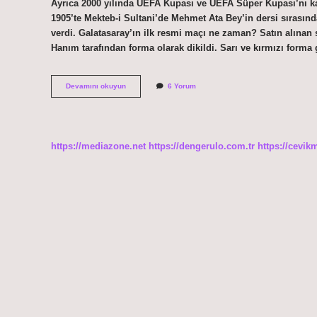
Ayrıca 2000 yılında UEFA Kupası ve UEFA Süper Kupası’nı ka
1905’te Mekteb-i Sultani’de Mehmet Ata Bey’in dersi sırasın
verdi. Galatasaray’ın ilk resmi maçı ne zaman? Satın alınan 
Hanım tarafından forma olarak dikildi. Sarı ve kırmızı form
1
Devamını okuyun
6 Yorum
Ekim
1905
De
Ne
Oldu
https://mediazone.net
https://dengerulo.com.tr
https://cevik