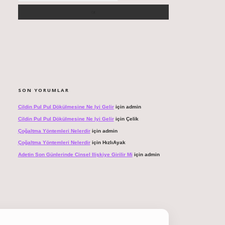
SON YORUMLAR
Cildin Pul Pul Dökülmesine Ne Iyi Gelir
için
admin
Cildin Pul Pul Dökülmesine Ne Iyi Gelir
için
Çelik
Çoğaltma Yöntemleri Nelerdir
için
admin
Çoğaltma Yöntemleri Nelerdir
için
HızlıAyak
Adetin Son Günlerinde Cinsel Ilişkiye Girilir Mi
için
admin