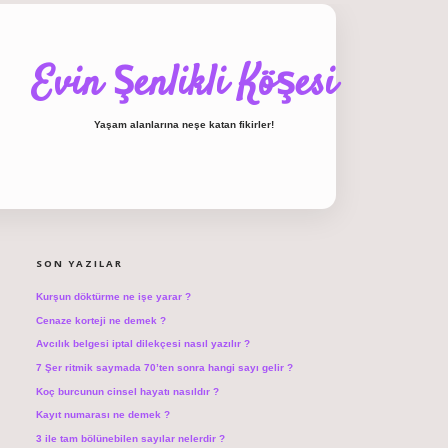
Evin Şenlikli Köşesi
Yaşam alanlarına neşe katan fikirler!
SIDEBAR
hiltonbet giriş
SON YAZILAR
Kurşun döktürme ne işe yarar ?
Cenaze korteji ne demek ?
Avcılık belgesi iptal dilekçesi nasıl yazılır ?
7 Şer ritmik saymada 70’ten sonra hangi sayı gelir ?
Koç burcunun cinsel hayatı nasıldır ?
Kayıt numarası ne demek ?
3 ile tam bölünebilen sayılar nelerdir ?