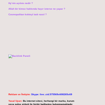
Hy’nin açılımı nedir ?
Allah bir kimse hakkında hayır isterse ne yapar ?
Cosmopolitan kokteyl tadı nasıl ?
Reklam ve İletişim:
Skype: live:.cid.575569c608265c69
Yasal Uyarı:
Bu internet sitesi, herhangi bir marka, kurum
veya şahıs şirketi ile hiçbir bağlantısı bulunmamaktadır.