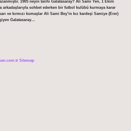
zanmıştır. 1905 neyin tarihi Galatasaray? Ali Sami Yen, 1 Ekim
da arkadaşlarıyla sohbet ederken bir futbol kulübü kurmaya karar
sarı ve kırmızı kumaşlar Ali Sami Bey’in kız kardeşi Samiye (Erer)
a giyen Galatasaray…
man.com.tr
Sitemap