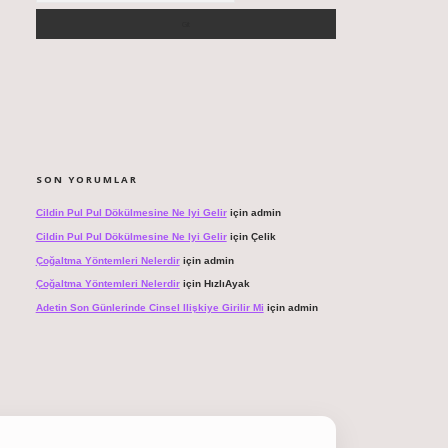
SON YORUMLAR
Cildin Pul Pul Dökülmesine Ne Iyi Gelir
için
admin
Cildin Pul Pul Dökülmesine Ne Iyi Gelir
için
Çelik
Çoğaltma Yöntemleri Nelerdir
için
admin
Çoğaltma Yöntemleri Nelerdir
için
HızlıAyak
Adetin Son Günlerinde Cinsel Ilişkiye Girilir Mi
için
admin