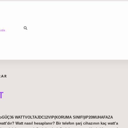
ızda
RAR
T
D trafoGÜÇ36 WATTVOLTAJDC12VIP(KORUMA SINIFI)IP20MUHAFAZA
ır? Watt nasıl hesaplanır? Bir telefon şarj cihazının kaç watt’a