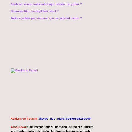
Allah bir kimse hakkında hayır isterse ne yapar ?
Cosmopolitan kokteyl tadı nasıl ?
Terin kıyafete geçmemesi için ne yapmak lazım ?
Reklam ve İletişim:
Skype: live:.cid.575569c608265c69
Yasal Uyarı:
Bu internet sitesi, herhangi bir marka, kurum
veya şahıs şirketi ile hiçbir bağlantısı bulunmamaktadır.