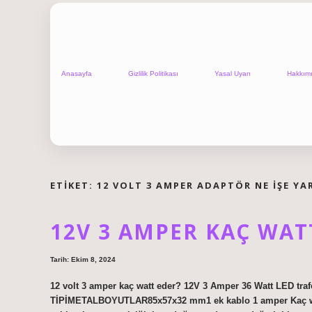
Anasayfa
Gizlilik Politikası
Yasal Uyarı
Hakkım
ETIKET:
12 VOLT 3 AMPER ADAPTÖR NE IŞE YA
12V 3 AMPER KAÇ WAT
Tarih: Ekim 8, 2024
12 volt 3 amper kaç watt eder? 12V 3 Amper 36 Watt LE
TİPİMETALBOYUTLAR85x57x32 mm1 ek kablo 1 amper Kaç watt’d