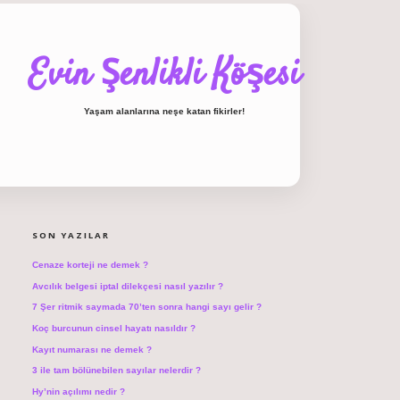
Evin Şenlikli Köşesi
Yaşam alanlarına neşe katan fikirler!
SIDEBAR
hiltonbet giriş
SON YAZILAR
Cenaze korteji ne demek ?
Avcılık belgesi iptal dilekçesi nasıl yazılır ?
7 Şer ritmik saymada 70’ten sonra hangi sayı gelir ?
Koç burcunun cinsel hayatı nasıldır ?
Kayıt numarası ne demek ?
3 ile tam bölünebilen sayılar nelerdir ?
Hy’nin açılımı nedir ?