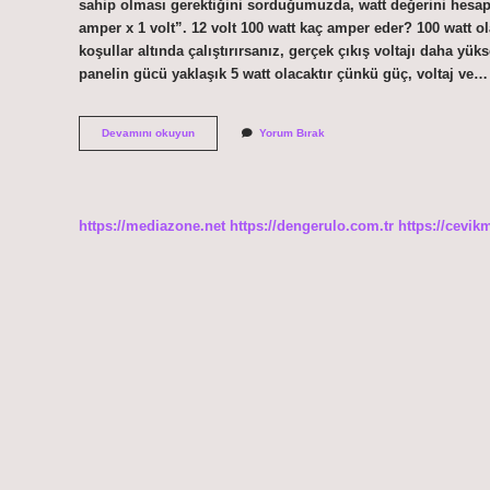
sahip olması gerektiğini sorduğumuzda, watt değerini hesapl
amper x 1 volt”. 12 volt 100 watt kaç amper eder? 100 watt 
koşullar altında çalıştırırsanız, gerçek çıkış voltajı daha yük
panelin gücü yaklaşık 5 watt olacaktır çünkü güç, voltaj ve…
12V
Devamını okuyun
Yorum Bırak
3
Amper
Kaç
Watt
https://mediazone.net
https://dengerulo.com.tr
https://cevik