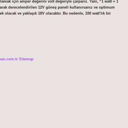
amak için amper değerini volt değeriyle çarparız. Yani, “1 watt = 1
olarak derecelendirilen 12V güneş paneli kullanırsanız ve optimum
sek olacak ve yaklaşık 18V olacaktır. Bu nedenle, 100 watt’lık bir
man.com.tr
Sitemap