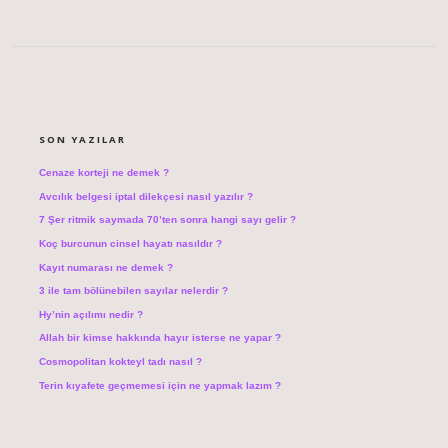
SIDEBAR
SON YAZILAR
Cenaze korteji ne demek ?
Avcılık belgesi iptal dilekçesi nasıl yazılır ?
7 Şer ritmik saymada 70’ten sonra hangi sayı gelir ?
Koç burcunun cinsel hayatı nasıldır ?
Kayıt numarası ne demek ?
3 ile tam bölünebilen sayılar nelerdir ?
Hy’nin açılımı nedir ?
Allah bir kimse hakkında hayır isterse ne yapar ?
Cosmopolitan kokteyl tadı nasıl ?
Terin kıyafete geçmemesi için ne yapmak lazım ?