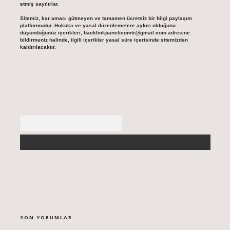
etmiş sayılırlar.
Sitemiz, kar amacı gütmeyen ve tamamen ücretsiz bir bilgi paylaşım
platformudur. Hukuka ve yasal düzenlemelere aykırı olduğunu
düşündüğünüz içerikleri,
backlinkpanelicomtr@gmail.com
adresine
bildirmeniz halinde, ilgili içerikler yasal süre içerisinde sitemizden
kaldırılacaktır.
Arama
SON YORUMLAR