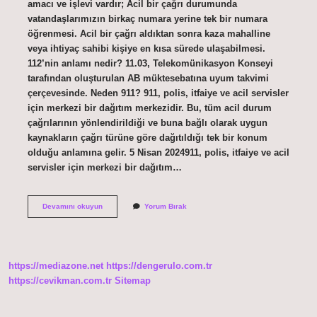
amacı ve işlevi vardır; Acil bir çağrı durumunda
vatandaşlarımızın birkaç numara yerine tek bir numara
öğrenmesi. Acil bir çağrı aldıktan sonra kaza mahalline
veya ihtiyaç sahibi kişiye en kısa sürede ulaşabilmesi.
112’nin anlamı nedir? 11.03, Telekomünikasyon Konseyi
tarafından oluşturulan AB müktesebatına uyum takvimi
çerçevesinde. Neden 911? 911, polis, itfaiye ve acil servisler
için merkezi bir dağıtım merkezidir. Bu, tüm acil durum
çağrılarının yönlendirildiği ve buna bağlı olarak uygun
kaynakların çağrı türüne göre dağıtıldığı tek bir konum
olduğu anlamına gelir. 5 Nisan 2024911, polis, itfaiye ve acil
servisler için merkezi bir dağıtım…
112
Devamını okuyun
Yorum Bırak
Neden
112
https://mediazone.net
https://dengerulo.com.tr
https://cevikman.com.tr
Sitemap