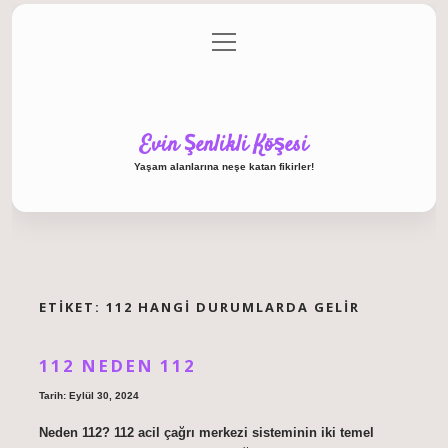
menüyü
Anasayfa
Gizlilik Politikası
Yasal Uyarı
aç
Hakkımızda
Evin Şenlikli Köşesi
Yaşam alanlarına neşe katan fikirler!
ETIKET:
112 HANGI DURUMLARDA GELIR
112 NEDEN 112
Tarih: Eylül 30, 2024
Neden 112? 112 acil çağrı merkezi sisteminin iki temel