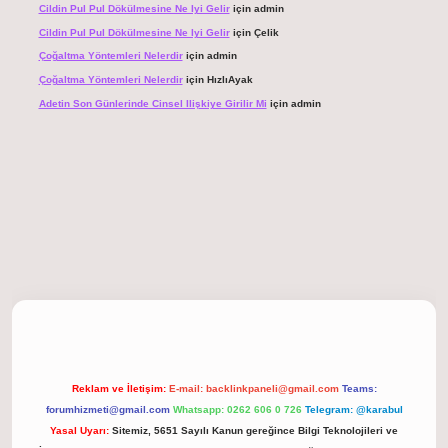
Cildin Pul Pul Dökülmesine Ne Iyi Gelir
için
admin
Cildin Pul Pul Dökülmesine Ne Iyi Gelir
için
Çelik
Çoğaltma Yöntemleri Nelerdir
için
admin
Çoğaltma Yöntemleri Nelerdir
için
HızlıAyak
Adetin Son Günlerinde Cinsel Ilişkiye Girilir Mi
için
admin
hiltonbet giriş
Reklam ve İletişim:
E-mail:
backlinkpaneli@gmail.com
Teams:
forumhizmeti@gmail.com
Whatsapp: 0262 606 0 726
Telegram: @karabul
Yasal Uyarı:
Sitemiz, 5651 Sayılı Kanun gereğince Bilgi Teknolojileri ve