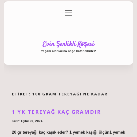
menüyü
Anasayfa
Gizlilik Politikası
Yasal Uyarı
aç
Hakkımızda
Evin Şenlikli Köşesi
Yaşam alanlarına neşe katan fikirler!
ETIKET:
100 GRAM TEREYAĞI NE KADAR
1 YK TEREYAĞ KAÇ GRAMDIR
Tarih: Eylül 29, 2024
20 gr tereyağı kaç kaşık eder? 1 yemek kaşığı ölçün1 yemek