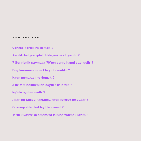
SIDEBAR
SON YAZILAR
Cenaze korteji ne demek ?
Avcılık belgesi iptal dilekçesi nasıl yazılır ?
7 Şer ritmik saymada 70’ten sonra hangi sayı gelir ?
Koç burcunun cinsel hayatı nasıldır ?
Kayıt numarası ne demek ?
3 ile tam bölünebilen sayılar nelerdir ?
Hy’nin açılımı nedir ?
Allah bir kimse hakkında hayır isterse ne yapar ?
Cosmopolitan kokteyl tadı nasıl ?
Terin kıyafete geçmemesi için ne yapmak lazım ?