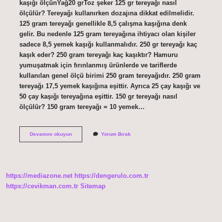
kaşığı ölçünYağ20 grToz şeker 125 gr tereyağı nasıl
ölçülür? Tereyağı kullanırken dozajına dikkat edilmelidir.
125 gram tereyağı genellikle 8,5 çalışma kaşığına denk
gelir. Bu nedenle 125 gram tereyağına ihtiyacı olan kişiler
sadece 8,5 yemek kaşığı kullanmalıdır. 250 gr tereyağı kaç
kaşık eder? 250 gram tereyağı kaç kaşıktır? Hamuru
yumuşatmak için fırınlanmış ürünlerde ve tariflerde
kullanılan genel ölçü birimi 250 gram tereyağıdır. 250 gram
tereyağı 17,5 yemek kaşığına eşittir. Ayrıca 25 çay kaşığı ve
50 çay kaşığı tereyağına eşittir. 150 gr tereyağı nasıl
ölçülür? 150 gram tereyağı = 10 yemek…
1
Devamını okuyun
Yorum Bırak
Yk
Tereyağ
Kaç
Gramdır
https://mediazone.net
https://dengerulo.com.tr
https://cevikman.com.tr
Sitemap