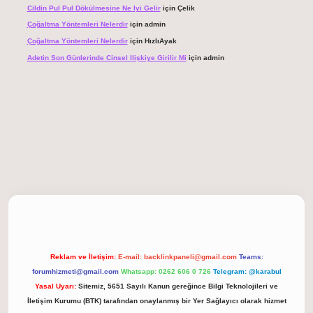
Cildin Pul Pul Dökülmesine Ne Iyi Gelir
için
Çelik
Çoğaltma Yöntemleri Nelerdir
için
admin
Çoğaltma Yöntemleri Nelerdir
için
HızlıAyak
Adetin Son Günlerinde Cinsel Ilişkiye Girilir Mi
için
admin
giriş
Reklam ve İletişim:
E-mail:
backlinkpaneli@gmail.com
Teams:
forumhizmeti@gmail.com
Whatsapp: 0262 606 0 726
Telegram: @karabul
Yasal Uyarı:
Sitemiz, 5651 Sayılı Kanun gereğince Bilgi Teknolojileri ve
İletişim Kurumu (BTK) tarafından onaylanmış bir Yer Sağlayıcı olarak hizmet