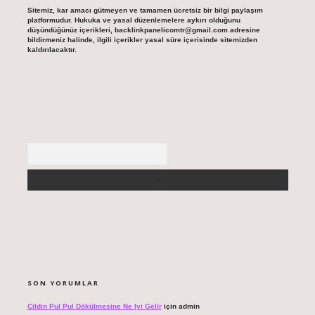
Sitemiz, kar amacı gütmeyen ve tamamen ücretsiz bir bilgi paylaşım
platformudur. Hukuka ve yasal düzenlemelere aykırı olduğunu
düşündüğünüz içerikleri,
backlinkpanelicomtr@gmail.com
adresine
bildirmeniz halinde, ilgili içerikler yasal süre içerisinde sitemizden
kaldırılacaktır.
Arama
SON YORUMLAR
Cildin Pul Pul Dökülmesine Ne Iyi Gelir
için
admin