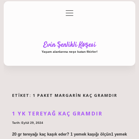
menüyü
Anasayfa
Gizlilik Politikası
Yasal Uyarı
aç
Hakkımızda
Evin Şenlikli Köşesi
Yaşam alanlarına neşe katan fikirler!
ETIKET:
1 PAKET MARGARIN KAÇ GRAMDIR
1 YK TEREYAĞ KAÇ GRAMDIR
Tarih: Eylül 29, 2024
20 gr tereyağı kaç kaşık eder? 1 yemek kaşığı ölçün1 yemek