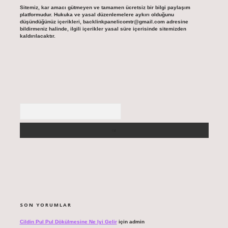
Sitemiz, kar amacı gütmeyen ve tamamen ücretsiz bir bilgi paylaşım
platformudur. Hukuka ve yasal düzenlemelere aykırı olduğunu
düşündüğünüz içerikleri,
backlinkpanelicomtr@gmail.com
adresine
bildirmeniz halinde, ilgili içerikler yasal süre içerisinde sitemizden
kaldırılacaktır.
Arama
SON YORUMLAR
Cildin Pul Pul Dökülmesine Ne Iyi Gelir
için
admin