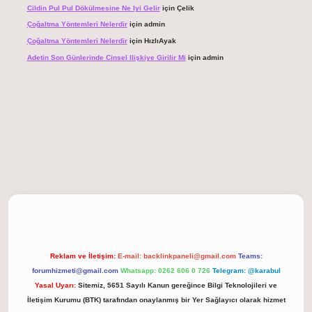
Cildin Pul Pul Dökülmesine Ne Iyi Gelir
için
Çelik
Çoğaltma Yöntemleri Nelerdir
için
admin
Çoğaltma Yöntemleri Nelerdir
için
HızlıAyak
Adetin Son Günlerinde Cinsel Ilişkiye Girilir Mi
için
admin
giriş
Reklam ve İletişim:
E-mail:
backlinkpaneli@gmail.com
Teams:
forumhizmeti@gmail.com
Whatsapp: 0262 606 0 726
Telegram: @karabul
Yasal Uyarı:
Sitemiz, 5651 Sayılı Kanun gereğince Bilgi Teknolojileri ve
İletişim Kurumu (BTK) tarafından onaylanmış bir Yer Sağlayıcı olarak hizmet