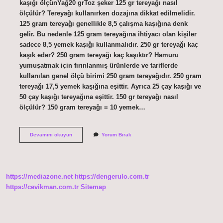
kaşığı ölçünYağ20 grToz şeker 125 gr tereyağı nasıl
ölçülür? Tereyağı kullanırken dozajına dikkat edilmelidir.
125 gram tereyağı genellikle 8,5 çalışma kaşığına denk
gelir. Bu nedenle 125 gram tereyağına ihtiyacı olan kişiler
sadece 8,5 yemek kaşığı kullanmalıdır. 250 gr tereyağı kaç
kaşık eder? 250 gram tereyağı kaç kaşıktır? Hamuru
yumuşatmak için fırınlanmış ürünlerde ve tariflerde
kullanılan genel ölçü birimi 250 gram tereyağıdır. 250 gram
tereyağı 17,5 yemek kaşığına eşittir. Ayrıca 25 çay kaşığı ve
50 çay kaşığı tereyağına eşittir. 150 gr tereyağı nasıl
ölçülür? 150 gram tereyağı = 10 yemek…
1
Devamını okuyun
Yorum Bırak
Yk
Tereyağ
Kaç
Gramdır
https://mediazone.net
https://dengerulo.com.tr
https://cevikman.com.tr
Sitemap