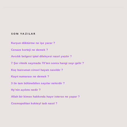
SIDEBAR
SON YAZILAR
Kurşun döktürme ne işe yarar ?
Cenaze korteji ne demek ?
Avcılık belgesi iptal dilekçesi nasıl yazılır ?
7 Şer ritmik saymada 70’ten sonra hangi sayı gelir ?
Koç burcunun cinsel hayatı nasıldır ?
Kayıt numarası ne demek ?
3 ile tam bölünebilen sayılar nelerdir ?
Hy’nin açılımı nedir ?
Allah bir kimse hakkında hayır isterse ne yapar ?
Cosmopolitan kokteyl tadı nasıl ?