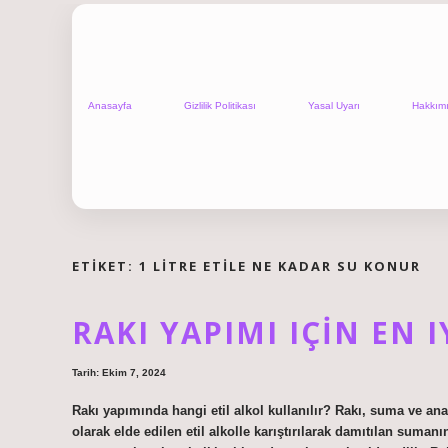
Anasayfa
Gizlilik Politikası
Yasal Uyarı
Hakkım
ETIKET:
1 LITRE ETILE NE KADAR SU KONUR
RAKI YAPIMI IÇIN EN I
Tarih: Ekim 7, 2024
Rakı yapımında hangi etil alkol kullanılır? Rakı, suma ve ana
olarak elde edilen etil alkolle karıştırılarak damıtılan suman