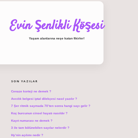
Evin Şenlikli Köşesi
Yaşam alanlarına neşe katan fikirler!
SIDEBAR
hiltonbet giriş
SON YAZILAR
Cenaze korteji ne demek ?
Avcılık belgesi iptal dilekçesi nasıl yazılır ?
7 Şer ritmik saymada 70’ten sonra hangi sayı gelir ?
Koç burcunun cinsel hayatı nasıldır ?
Kayıt numarası ne demek ?
3 ile tam bölünebilen sayılar nelerdir ?
Hy’nin açılımı nedir ?