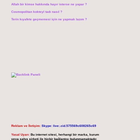
Allah bir kimse hakkında hayır isterse ne yapar ?
Cosmopolitan kokteyl tadı nasıl ?
Terin kıyafete geçmemesi için ne yapmak lazım ?
Reklam ve İletişim:
Skype: live:.cid.575569c608265c69
Yasal Uyarı:
Bu internet sitesi, herhangi bir marka, kurum
veya şahıs şirketi ile hiçbir bağlantısı bulunmamaktadır.