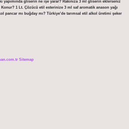
kı yapımında gliserin ne işe yarar? Rakınıza 3 ml gliserin eklerseniz
su Konur? 1 Lt. Çözücü etil esterinize 3 ml saf aromatik anason yağı
lkol pancar mı buğday mı? Türkiye’de tarımsal etil alkol üretimi şeker
man.com.tr
Sitemap