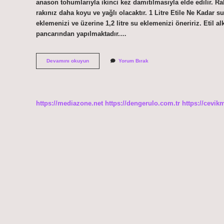
anason tohumlarıyla ikinci kez damıtılmasıyla elde edilir. Ra
rakınız daha koyu ve yağlı olacaktır. 1 Litre Etile Ne Kadar 
eklemenizi ve üzerine 1,2 litre su eklemenizi öneririz. Etil a
pancarından yapılmaktadır.…
Rakı
Devamını okuyun
Yorum Bırak
Yapımı
Için
En
Iyi
Etil
https://mediazone.net
https://dengerulo.com.tr
https://cevik
Alkol
Hangisi