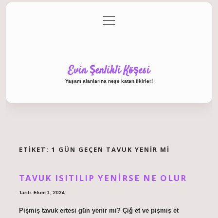
menüyü
Anasayfa
Gizlilik Politikası
Yasal Uyarı
aç
Hakkımızda
Evin Şenlikli Köşesi
Yaşam alanlarına neşe katan fikirler!
ETIKET:
1 GÜN GEÇEN TAVUK YENIR MI
TAVUK ISITILIP YENIRSE NE OLUR
Tarih: Ekim 1, 2024
Pişmiş tavuk ertesi gün yenir mi? Çiğ et ve pişmiş et