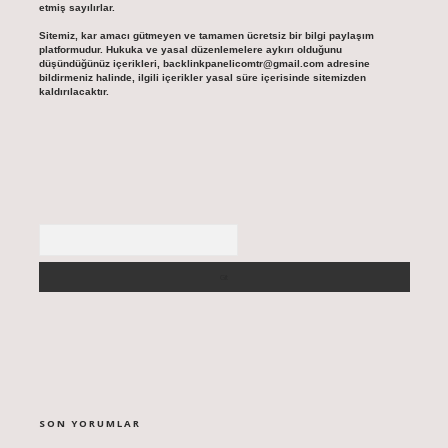
etmiş sayılırlar.
Sitemiz, kar amacı gütmeyen ve tamamen ücretsiz bir bilgi paylaşım
platformudur. Hukuka ve yasal düzenlemelere aykırı olduğunu
düşündüğünüz içerikleri,
backlinkpanelicomtr@gmail.com
adresine
bildirmeniz halinde, ilgili içerikler yasal süre içerisinde sitemizden
kaldırılacaktır.
Arama
SON YORUMLAR