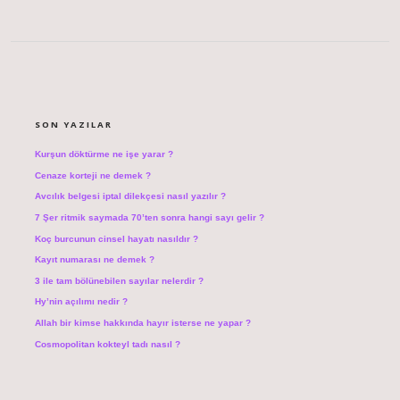
SIDEBAR
SON YAZILAR
Kurşun döktürme ne işe yarar ?
Cenaze korteji ne demek ?
Avcılık belgesi iptal dilekçesi nasıl yazılır ?
7 Şer ritmik saymada 70’ten sonra hangi sayı gelir ?
Koç burcunun cinsel hayatı nasıldır ?
Kayıt numarası ne demek ?
3 ile tam bölünebilen sayılar nelerdir ?
Hy’nin açılımı nedir ?
Allah bir kimse hakkında hayır isterse ne yapar ?
Cosmopolitan kokteyl tadı nasıl ?