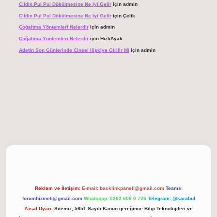
Cildin Pul Pul Dökülmesine Ne Iyi Gelir
için
admin
Cildin Pul Pul Dökülmesine Ne Iyi Gelir
için
Çelik
Çoğaltma Yöntemleri Nelerdir
için
admin
Çoğaltma Yöntemleri Nelerdir
için
HızlıAyak
Adetin Son Günlerinde Cinsel Ilişkiye Girilir Mi
için
admin
giriş
Reklam ve İletişim:
E-mail:
backlinkpaneli@gmail.com
Teams:
forumhizmeti@gmail.com
Whatsapp: 0262 606 0 726
Telegram: @karabul
Yasal Uyarı:
Sitemiz, 5651 Sayılı Kanun gereğince Bilgi Teknolojileri ve