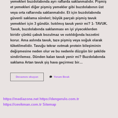
yemekleri buzdolabında ayrı raflarda saklanmalıdır. Pişmiş
et yemekleri diğer pişmiş yemekler gibi buzdolabının üst
veya orta raflarında saklanmalıdır. Et için buzdolabında
güvenli saklama süreleri; büyük parçalı pişmiş tavuk
yemekleri için 3 gündür. Isıtılmış tavuk yenir mi? 1- TAVUK.
Tavuk, buzdolabında saklanması en iyi yiyeceklerden
biridir çünkü çabuk bozulmaz ve ısıtıldığında lezzetini
korur. Ama aslında tavuk, taze pişmiş veya soğuk olarak
tüketilmelidir. Tavuğu tekrar ısıtmak protein bileşiminin
değişmesine neden olur ve bu nedenle düzgün bir şekilde
sindirilemez. Dünden kalan tavuk yenir mi? Buzdolabında
saklama Artan tavuk şiş hava geçirmez bir…
Tavuk
Devamını okuyun
Yorum Bırak
Isıtılıp
Yenirse
Ne
Olur
https://mediazone.net
https://dengerulo.com.tr
https://cevikman.com.tr
Sitemap